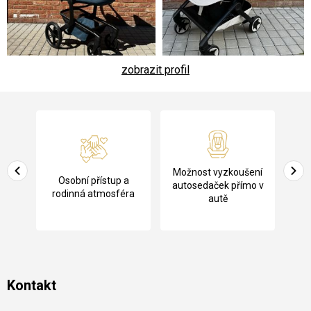
zobrazit profil
Z
á
p
a
Pů
Možnost vyzkoušení
cení
Osobní přístup a
t
ko
autosedaček přímo v
rodinná atmosféra
autě
í
Kontakt