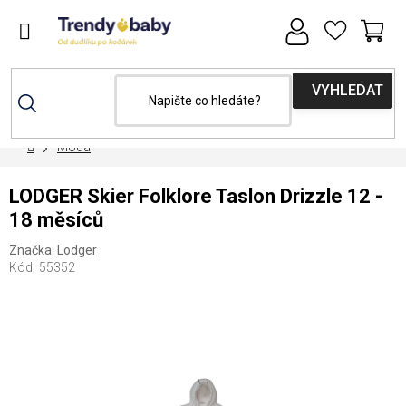
Přejít
na
obsah
NÁ
KOŠ
Domů
Móda
LODGER Skier Folklore Taslon Drizzle 12 -
18 měsíců
Značka:
Lodger
Kód:
55352