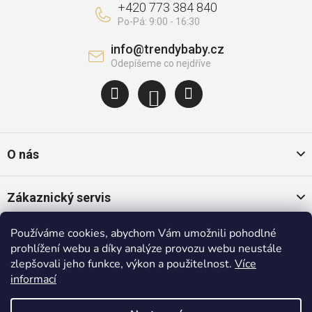
+420 773 384 840
info
@
trendybaby.cz
O nás
Zákaznický servis
Používáme cookies, abychom Vám umožnili pohodlné
Oblíbené kategorie
prohlížení webu a díky analýze provozu webu neustále
zlepšovali jeho funkce, výkon a použitelnost.
Více
informací
Populární značky