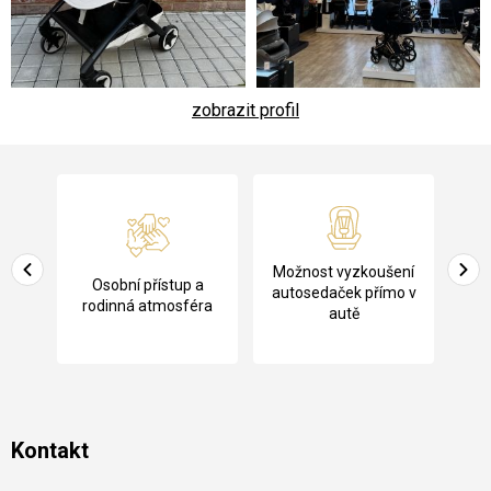
zobrazit profil
Z
á
p
a
Pů
Možnost vyzkoušení
cení
Osobní přístup a
t
ko
autosedaček přímo v
rodinná atmosféra
autě
í
Kontakt