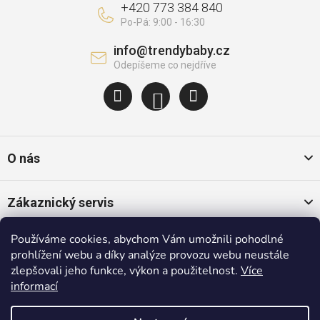
+420 773 384 840
info
@
trendybaby.cz
O nás
Zákaznický servis
Používáme cookies, abychom Vám umožnili pohodlné
Oblíbené kategorie
prohlížení webu a díky analýze provozu webu neustále
zlepšovali jeho funkce, výkon a použitelnost.
Více
informací
Populární značky