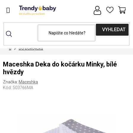
Přejít
na
obsah
NÁ
KOŠ
Domů
Do pokojíčku
Maceshka Deka do kočárku Minky, bílé
hvězdy
Značka:
Maceshka
Kód:
503766MA