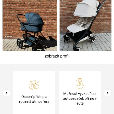
zobrazit profil
Z
á
p
a
Pů
Možnost vyzkoušení
cení
Osobní přístup a
t
ko
autosedaček přímo v
rodinná atmosféra
autě
í