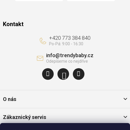
Kontakt
+420 773 384 840
info
@
trendybaby.cz
O nás
Zákaznický servis