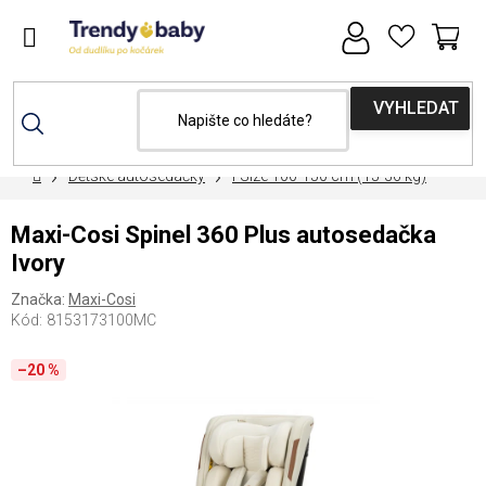
Přejít
na
obsah
NÁ
KOŠ
Domů
Dětské autosedačky
i-Size 100-150 cm (15-36 kg)
Maxi-Cosi Spinel 360 Plus autosedačka
Ivory
Značka:
Maxi-Cosi
Kód:
8153173100MC
–20 %