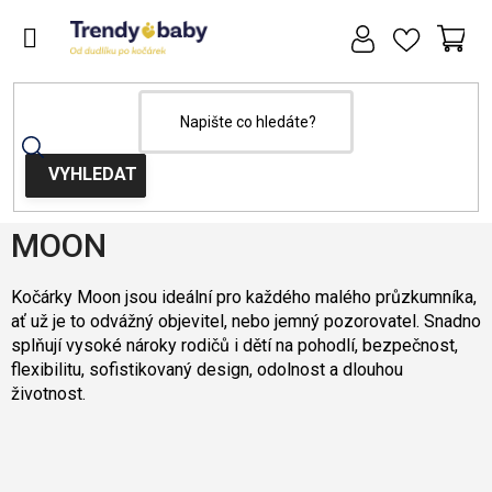
Přejít
na
obsah
NÁ
KOŠ
Domů
MOON
MOON
Kočárky Moon jsou ideální pro každého malého průzkumníka,
ať už je to odvážný objevitel, nebo jemný pozorovatel. Snadno
splňují vysoké nároky rodičů i dětí na pohodlí, bezpečnost,
flexibilitu, sofistikovaný design, odolnost a dlouhou
životnost.
Nejprodávanější