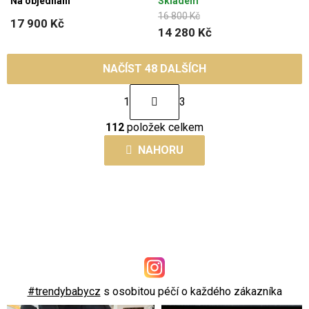
Na objednání
Skladem
16 800 Kč
17 900 Kč
14 280 Kč
NAČÍST 48 DALŠÍCH
S
1
3
t
O
r
112
položek celkem
v
á
l
NAHORU
n
á
k
d
o
a
v
c
á
í
n
p
í
r
v
#trendybabycz
s osobitou péčí o každého zákazníka
k