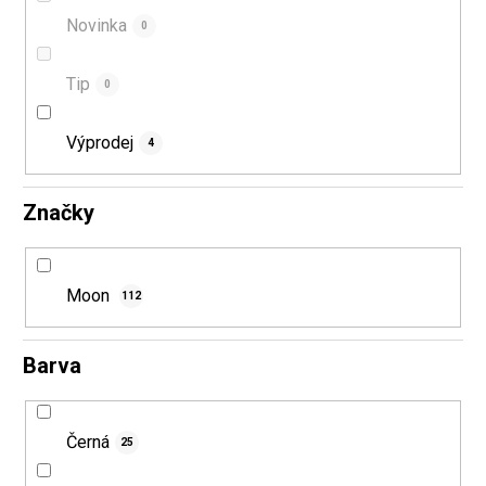
ů
Novinka
0
Tip
0
Výprodej
4
Značky
Moon
112
Barva
Černá
25