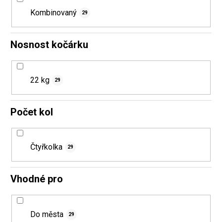
Kombinovaný
29
Nosnost kočárku
22 kg
29
Počet kol
Čtyřkolka
29
Vhodné pro
Do města
29