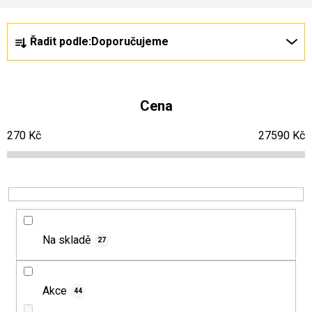
Ř
V
Řadit podle:
Doporučujeme
a
ý
z
p
e
i
Cena
n
s
270
Kč
27590
Kč
í
p
p
r
r
o
o
d
d
u
Na skladě
27
u
k
k
t
t
ů
Akce
44