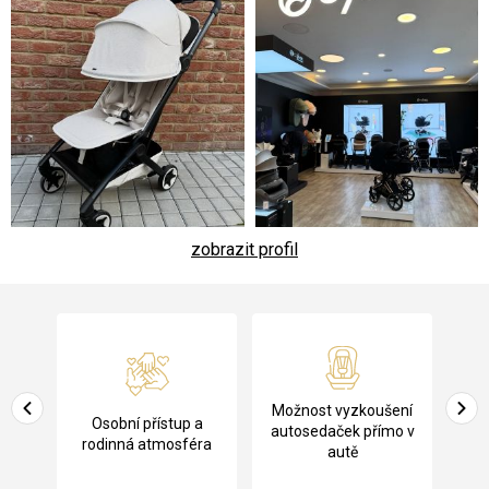
zobrazit profil
Z
á
p
a
Pů
Možnost vyzkoušení
cení
Osobní přístup a
t
ko
autosedaček přímo v
rodinná atmosféra
autě
í