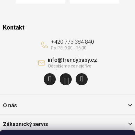
Kontakt
+420 773 384 840
info
@
trendybaby.cz
O nás
Zákaznický servis