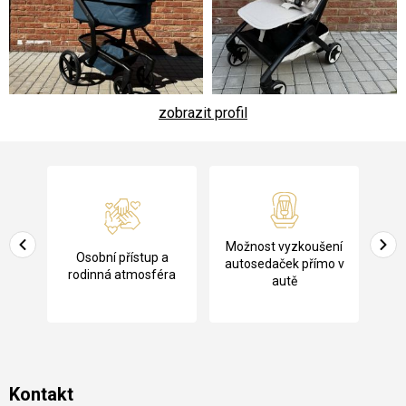
zobrazit profil
Z
á
p
a
Pů
Možnost vyzkoušení
cení
Osobní přístup a
t
ko
autosedaček přímo v
rodinná atmosféra
autě
í
Kontakt