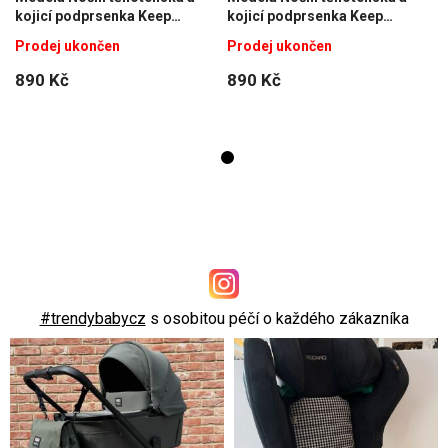
kojicí podprsenka Keep
kojicí podprsenka Keep
Cool™, bílá L
Cool™, bílá L
Prodej ukončen
Prodej ukončen
890 Kč
890 Kč
#trendybabycz
s osobitou péčí o každého zákazníka