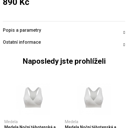
890 Kč
Měrná cena:
Popis a parametry
Ostatní informace
Naposledy jste prohlíželi
Medela
Medela
Medela Noční těhotenská a
Medela Noční těhotenská a