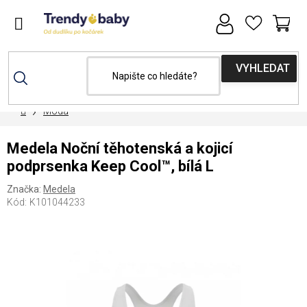
Přejít
na
obsah
NÁ
KOŠ
Domů
Móda
Medela Noční těhotenská a kojicí
podprsenka Keep Cool™, bílá L
Značka:
Medela
Kód:
K101044233