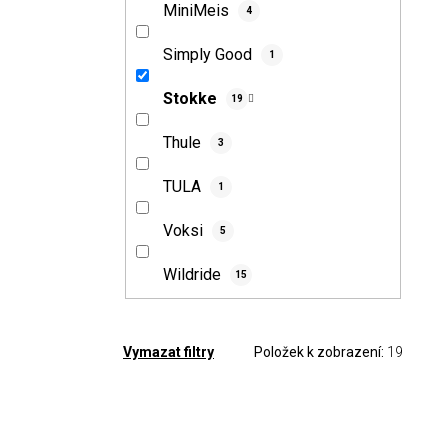
MiniMeis
4
Simply Good
1
Stokke
19
Thule
3
TULA
1
Voksi
5
Wildride
15
Položek k zobrazení:
19
Vymazat filtry