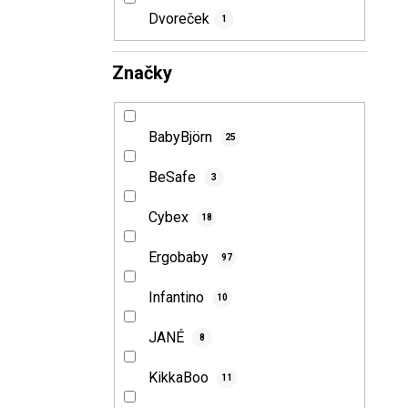
e
Dvoreček
1
l
Značky
BabyBjörn
25
BeSafe
3
Cybex
18
Ergobaby
97
Infantino
10
JANÉ
8
KikkaBoo
11