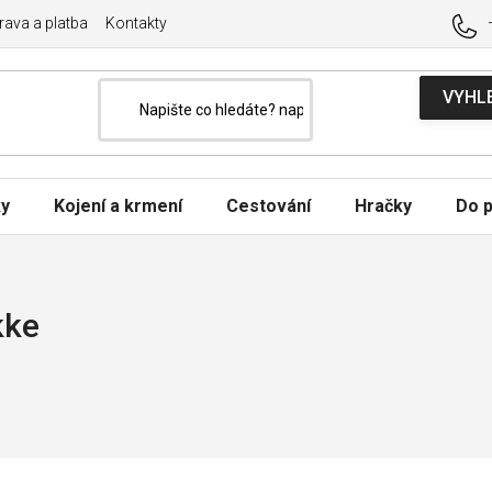
ava a platba
Kontakty
ky
Kojení a krmení
Cestování
Hračky
Do p
kke