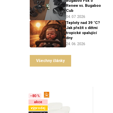
V
–80 %
ý
akce
výprodej
p