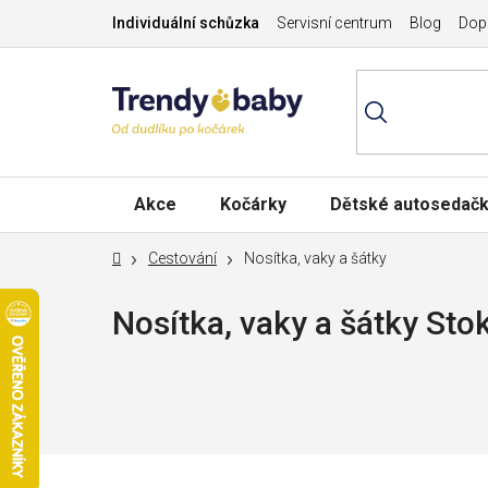
Přejít
Individuální schůzka
Servisní centrum
Blog
Dopr
na
obsah
Akce
Kočárky
Dětské autosedač
Domů
Cestování
Nosítka, vaky a šátky
Nosítka, vaky a šátky Sto
Nejprodávanější
P