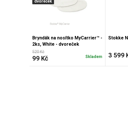
dvoreček
i
s
p
Bryndák na nosítko MyCarrier™ -
Stokke N
r
2ks, White - dvoreček
520 Kč
o
3 599 
Skladem
99 Kč
d
u
k
t
ů