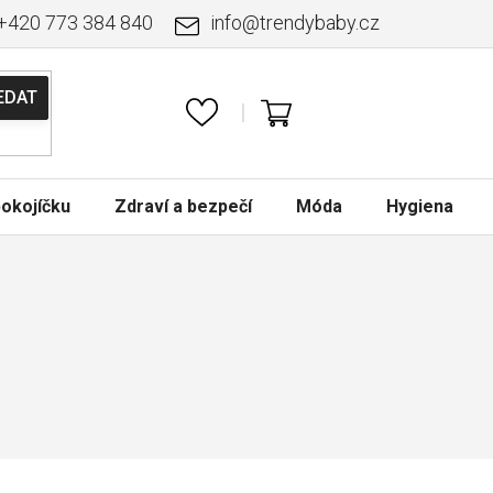
+420 773 384 840
info
@
trendybaby.cz
NÁKUPNÍ
KOŠÍK
okojíčku
Zdraví a bezpečí
Móda
Hygiena