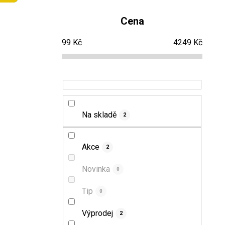
o
Cena
s
99
Kč
4249
Kč
t
r
a
n
Na skladě
2
n
Akce
2
í
Novinka
0
p
Tip
0
a
Výprodej
n
2