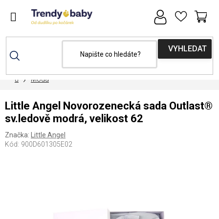
Přejít
na
obsah
NÁ
KOŠ
Domů
Móda
Little Angel Novorozenecká sada Outlast®
sv.ledově modrá, velikost 62
Značka:
Little Angel
Kód:
900D601305E02