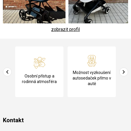
zobrazit profil
Z
á
p
a
Pů
Možnost vyzkoušení
cení
Osobní přístup a
t
ko
autosedaček přímo v
rodinná atmosféra
autě
í
Kontakt