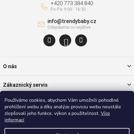
+420 773 384 840
info
@
trendybaby.cz
O nás
Zákaznický servis
Používáme cookies, abychom Vám umožnili pohodlné
Oblíbené kategorie
prohlížení webu a díky analýze provozu webu neustále
zlepšovali jeho funkce, výkon a použitelnost.
Více
informací
Populární značky