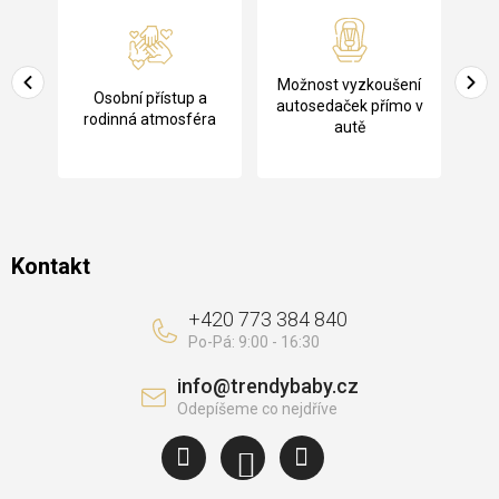
á
p
a
Pů
Možnost vyzkoušení
cení
Osobní přístup a
t
ko
autosedaček přímo v
rodinná atmosféra
autě
í
Kontakt
+420 773 384 840
info
@
trendybaby.cz