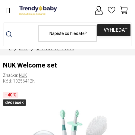
Přejít
na
obsah
NÁ
KOŠ
Domů
Akce
Jarní Dvoreček 2026
NUK Welcome set
Značka:
NUK
Kód:
10256412N
–40 %
dvoreček