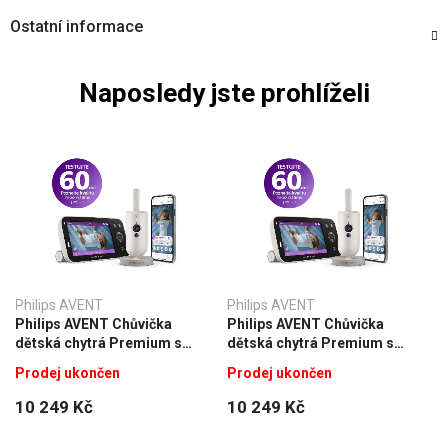
Ostatní informace
Naposledy jste prohlíželi
Philips AVENT
Philips AVENT
Philips AVENT Chůvička
Philips AVENT Chůvička
dětská chytrá Premium s
dětská chytrá Premium s
překladem pláče, sledováním
překladem pláče, sledováním
Prodej ukončen
Prodej ukončen
spánku a dýchání SCD971
spánku a dýchání SCD971
10 249 Kč
10 249 Kč