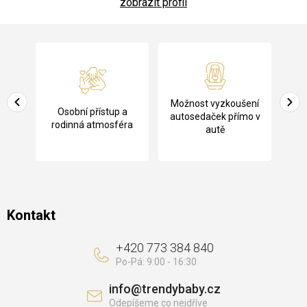
zobrazit profil
Z
á
p
a
Pů
Možnost vyzkoušení
cení
Osobní přístup a
t
ko
autosedaček přímo v
rodinná atmosféra
autě
í
Kontakt
+420 773 384 840
info
@
trendybaby.cz