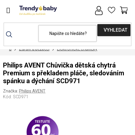
Přejít
na
obsah
NÁ
KOŠ
Domů
Zdraví a bezpečí
Elektronické chůvičky
Philips AVENT Chůvička dětská chytrá
Premium s překladem pláče, sledováním
spánku a dýchání SCD971
Značka:
Philips AVENT
Kód:
SCD971