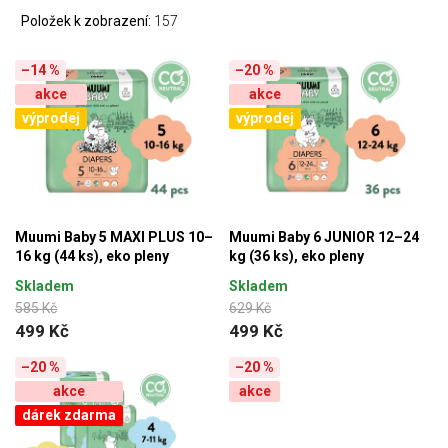
Položek k zobrazení:
157
–14 %
–20 %
akce
akce
výprodej
výprodej
Muumi Baby 5 MAXI PLUS 10–
Muumi Baby 6 JUNIOR 12–24
16 kg (44 ks), eko pleny
kg (36 ks), eko pleny
Skladem
Skladem
585 Kč
629 Kč
499 Kč
499 Kč
–20 %
–20 %
akce
akce
dárek zdarma