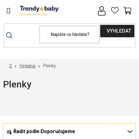
Přejít
na
obsah
NÁ
MAXI-COSI týden se slevou 15% s kódem
KOŠ
"maxicosi15"
Domů
Hygiena
Plenky
Plenky
Nejprodávanější
Ř
V
Řadit podle:
Doporučujeme
a
ý