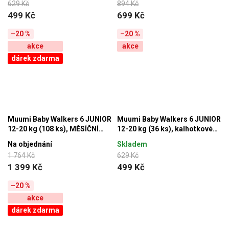
629 Kč
894 Kč
499 Kč
699 Kč
–20 %
–20 %
akce
akce
dárek zdarma
Muumi Baby Walkers 6 JUNIOR
Muumi Baby Walkers 6 JUNIOR
12-20 kg (108 ks), MĚSÍČNÍ
12-20 kg (36 ks), kalhotkové
BALENÍ kalhotkových eko plen
eko pleny
Na objednání
Skladem
+ Mumínek DÁREK ZDARMA
1 764 Kč
629 Kč
1 399 Kč
499 Kč
–20 %
akce
dárek zdarma