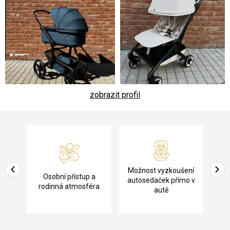
zobrazit profil
Z
á
p
a
Pů
Možnost vyzkoušení
cení
Osobní přístup a
t
ko
autosedaček přímo v
rodinná atmosféra
autě
í