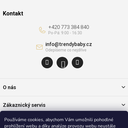
Kontakt
+420 773 384 840
info
@
trendybaby.cz
O nás
Zákaznický servis
Používáme cookies, abychom Vám umožnili pohodlné
Oblíbené kategorie
prohlížení webu a díky analýze provozu webu neustále