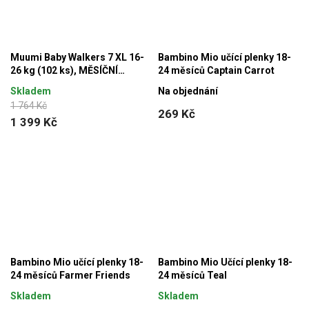
Muumi Baby Walkers 7 XL 16-
Bambino Mio učící plenky 18-
26 kg (102 ks), MĚSÍČNÍ
24 měsíců Captain Carrot
BALENÍ kalhotkových eko plen
Skladem
Na objednání
+ Mumínek DÁREK ZDARMA
1 764 Kč
269 Kč
1 399 Kč
Bambino Mio učící plenky 18-
Bambino Mio Učící plenky 18-
24 měsíců Farmer Friends
24 měsíců Teal
Skladem
Skladem