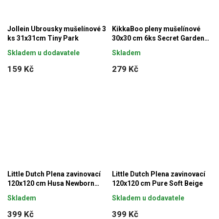
Jollein Ubrousky mušelínové 3
KikkaBoo pleny mušelínové
ks 31x31cm Tiny Park
30x30 cm 6ks Secret Garden
Beige
Skladem u dodavatele
Skladem
159 Kč
279 Kč
Little Dutch Plena zavinovací
Little Dutch Plena zavinovací
120x120 cm Husa Newborn
120x120 cm Pure Soft Beige
Naturals
Skladem
Skladem u dodavatele
399 Kč
399 Kč