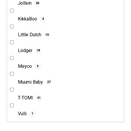
Jollein
26
KikkaBoo
4
Little Dutch
16
Lodger
18
Meyco
9
Muumi Baby
27
T-TOMI
41
Vulli
1