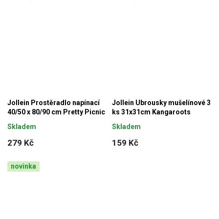
Jollein Prostěradlo napínací
Jollein Ubrousky mušelínové 3
40/50 x 80/90 cm Pretty Picnic
ks 31x31cm Kangaroots
Skladem
Skladem
279 Kč
159 Kč
novinka