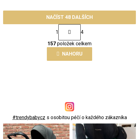
NAČÍST 48 DALŠÍCH
S
1
4
t
O
r
157
položek celkem
v
á
l
NAHORU
n
á
k
d
o
a
v
c
á
í
n
p
í
r
v
#trendybabycz
s osobitou péčí o každého zákazníka
k
y
v