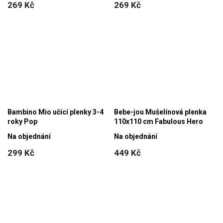
269 Kč
269 Kč
Bambino Mio učící plenky 3-4
Bebe-jou Mušelínová plenka
roky Pop
110x110 cm Fabulous Hero
Na objednání
Na objednání
299 Kč
449 Kč