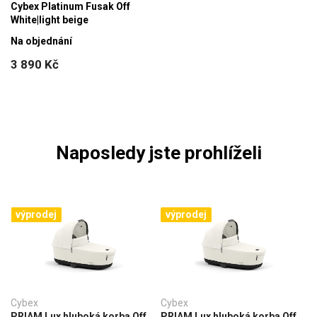
Cybex Platinum Fusak Off
White|light beige
Na objednání
3 890 Kč
Naposledy jste prohlíželi
výprodej
výprodej
Cybex
Cybex
PRIAM Lux hluboká korba Off
PRIAM Lux hluboká korba Off