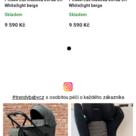
White|light beige
White|light beige
Skladem
Skladem
9 590 Kč
9 590 Kč
#trendybabycz
s osobitou péčí o každého zákazníka