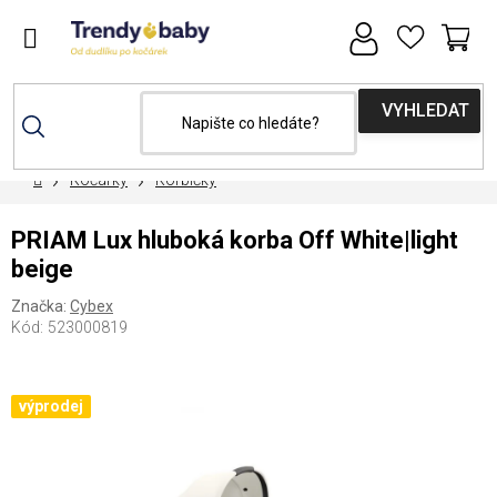
Přejít
na
obsah
NÁ
KOŠ
Domů
Kočárky
Korbičky
PRIAM Lux hluboká korba Off White|light
beige
Značka:
Cybex
Kód:
523000819
výprodej