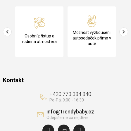
Z
á
p
a
Pů
Možnost vyzkoušení
cení
Osobní přístup a
t
ko
autosedaček přímo v
rodinná atmosféra
autě
í
Kontakt
+420 773 384 840
info
@
trendybaby.cz