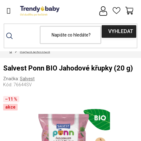
Přejít
na
obsah
NÁ
KOŠ
Domů
Kojení a krmení
Salvest Ponn BIO Jahodové křupky (20 g)
Značka:
Salvest
Kód:
76644SV
–11 %
akce