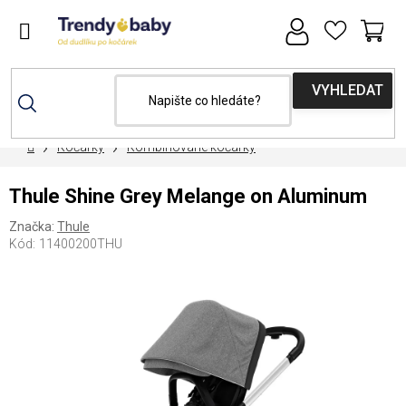
Přejít
na
obsah
NÁ
KOŠ
Domů
Kočárky
Kombinované kočárky
Thule Shine Grey Melange on Aluminum
Značka:
Thule
Kód:
11400200THU