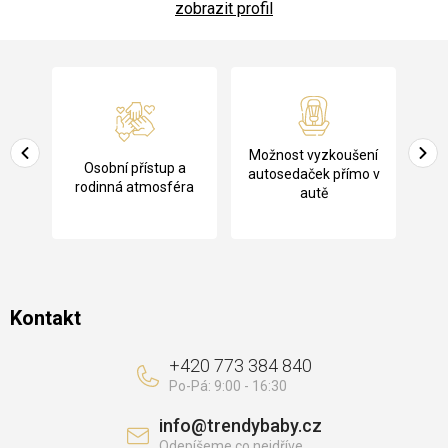
zobrazit profil
Z
á
p
a
Pů
Možnost vyzkoušení
cení
Osobní přístup a
t
ko
autosedaček přímo v
rodinná atmosféra
autě
í
Kontakt
+420 773 384 840
info
@
trendybaby.cz