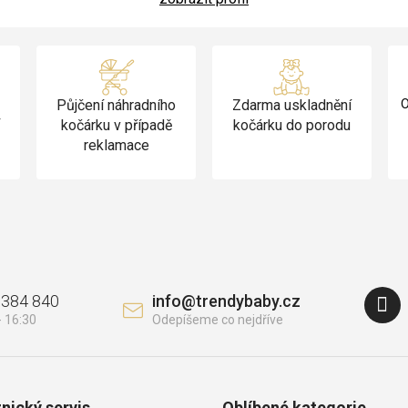
Půjčení náhradního
Zdarma uskladnění
O
v
kočárku v případě
kočárku do porodu
reklamace
 384 840
info
@
trendybaby.cz
nický servis
Oblíbené kategorie