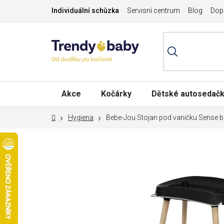
Přejít
Individuální schůzka
Servisní centrum
Blog
Dopr
na
obsah
Akce
Kočárky
Dětské autosedač
Domů
Hygiena
Bebe-Jou Stojan pod vaničku Sense b