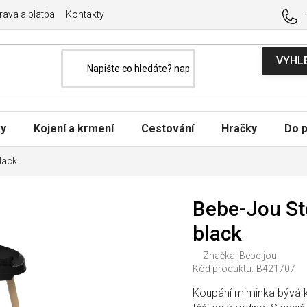
ava a platba
Kontakty
ky
Kojení a krmení
Cestování
Hračky
Do p
lack
Bebe-Jou St
black
Značka:
Bebe-jou
Kód produktu:
B421707
Koupání miminka bývá ka