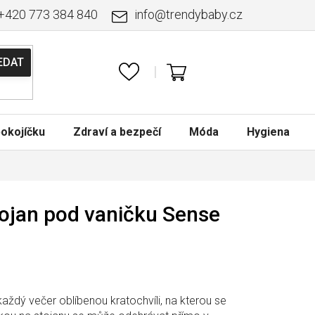
+420 773 384 840
info
@
trendybaby.cz
NÁKUPNÍ
KOŠÍK
okojíčku
Zdraví a bezpečí
Móda
Hygiena
ojan pod vaničku Sense
ždý večer oblíbenou kratochvíli, na kterou se