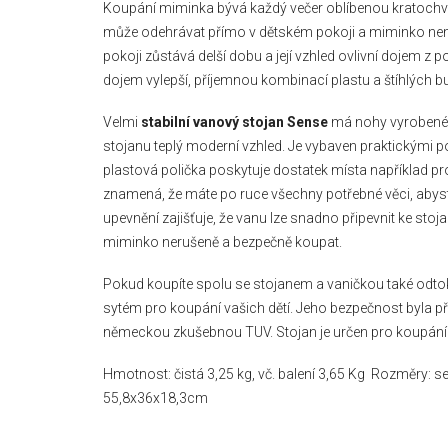
Koupání miminka bývá každý večer oblíbenou kratochvíli
může odehrávat přímo v dětském pokoji a miminko nem
pokoji zůstává delší dobu a její vzhled ovlivní dojem z
dojem vylepší, příjemnou kombinací plastu a štíhlých 
Velmi
stabilní vanový stojan Sense
má nohy vyrobené 
stojanu teplý moderní vzhled. Je vybaven praktickými 
plastová polička poskytuje dostatek místa například pr
znamená, že máte po ruce všechny potřebné věci, abyste
upevnění zajišťuje, že vanu lze snadno připevnit ke sto
miminko nerušeně a bezpečně koupat.
Pokud koupíte spolu se stojanem a vaničkou také odtoko
sytém pro koupání vašich dětí. Jeho bezpečnost byla př
německou zkušebnou TUV. Stojan je určen pro koupání d
Hmotnost: čistá 3,25 kg, vč. balení 3,65 Kg Rozměry: se
55,8x36x18,3cm