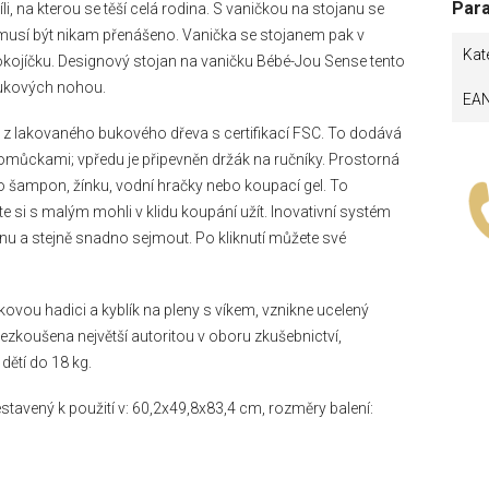
Par
, na kterou se těší celá rodina. S vaničkou na stojanu se
usí být nikam přenášeno. Vanička se stojanem pak v
Kat
 pokojíčku. Designový stojan na vaničku Bébé-Jou Sense tento
bukových nohou.
EA
z lakovaného bukového dřeva s certifikací FSC. To dodává
pomůckami; vpředu je připevněn držák na ručníky. Prostorná
o šampon, žínku, vodní hračky nebo koupací gel. To
 si s malým mohli v klidu koupání užít. Inovativní systém
janu a stejně snadno sejmout. Po kliknutí můžete své
vou hadici a kyblík na pleny s víkem, vznikne ucelený
ezkoušena největší autoritou v oboru zkušebnictví,
ětí do 18 kg.
stavený k použití v: 60,2x49,8x83,4 cm, rozměry balení: