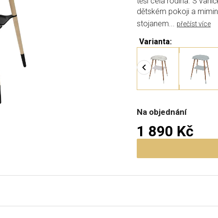
těší celá rodina. S van
dětském pokoji a mimin
stojanem...
přečíst více
Varianta:
Na objednání
1 890 Kč
Měrná cena: