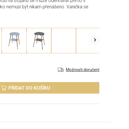
ičkou na stojanu se může odehrávat přímo v
ko nemusí být nikam přenášeno. Vanička se
Možnosti doručení
PŘIDAT DO KOŠÍKU