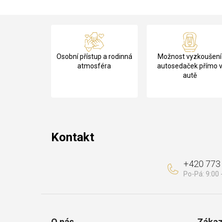
Z
á
Osobní přístup a rodinná
Možnost vyzkoušení
p
atmosféra
autosedaček přímo 
autě
a
t
í
Kontakt
+420 773
O nás
Zákaz