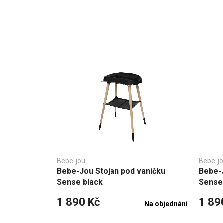
Bebe-jou
Bebe-j
Bebe-Jou Stojan pod vaničku
Bebe-J
Sense black
Sense
1 890 Kč
1 89
Na objednání