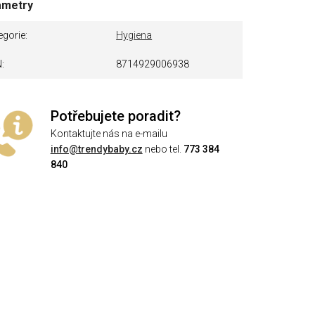
ametry
egorie
Hygiena
N
8714929006938
Potřebujete poradit?
Kontaktujte nás na e-mailu
info@trendybaby.cz
nebo tel.
773 384
840