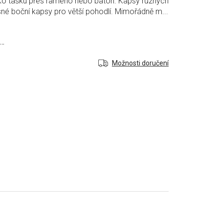
ako tašku přes rameno nebo batoh. Kapsy různých
sné boční kapsy pro větší pohodlí. Mimořádně m...
a…
Možnosti doručení