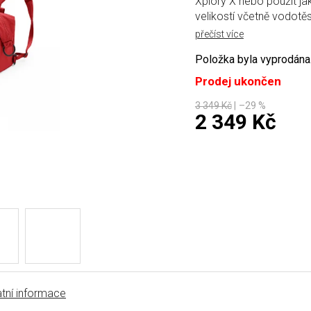
Xplory X nebo použít j
velikostí včetně vodotě
přečíst více
Položka byla vyprodán
Prodej ukončen
3 349 Kč
–29 %
2 349 Kč
Měrná cena:
tní informace