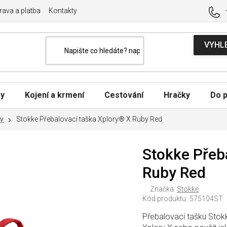
ava a platba
Kontakty
ky
Kojení a krmení
Cestování
Hračky
Do p
ky
Stokke Přebalovací taška Xplory® X Ruby Red
Stokke Přeb
Ruby Red
Značka:
Stokke
Kód produktu:
575104ST
Přebalovací tašku Stok