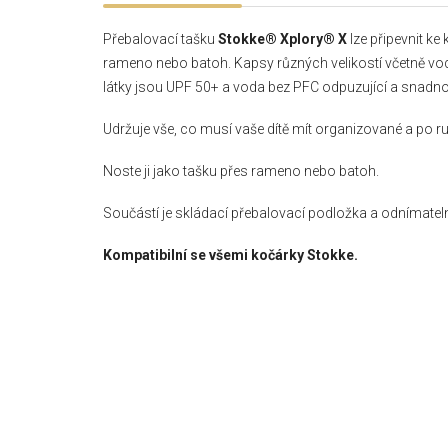
Přebalovací tašku
Stokke® Xplory® X
lze připevnit ke
rameno nebo batoh. Kapsy různých velikostí včetně vo
látky jsou UPF 50+ a voda bez PFC odpuzující a snadno 
Udržuje vše, co musí vaše dítě mít organizované a po r
Noste ji jako tašku přes rameno nebo batoh.
Součástí je skládací přebalovací podložka a odnímatel
Kompatibilní se všemi kočárky Stokke.