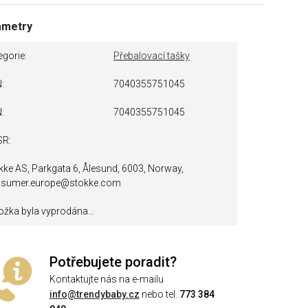
ametry
egorie
Přebalovací tašky
N
7040355751045
N
7040355751045
SR
kke AS, Parkgata 6, Ålesund, 6003, Norway,
sumer.europe@stokke.com
ožka byla vyprodána…
Potřebujete poradit?
Kontaktujte nás na e-mailu
info@trendybaby.cz
nebo tel.
773 384