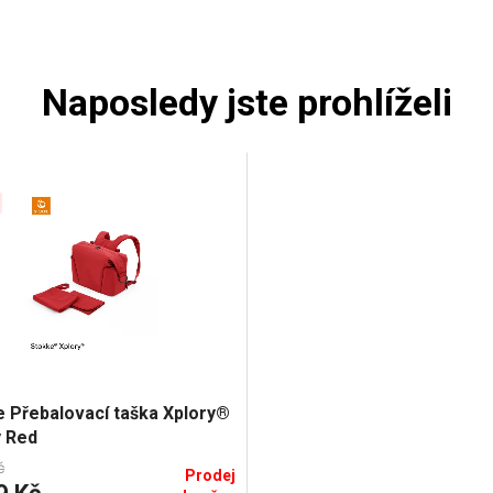
Naposledy jste prohlíželi
 Přebalovací taška Xplory®
y Red
č
Prodej