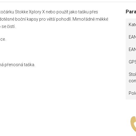
Par
 kočárku Stokke Xplory X nebo použít jako tašku přes
dotěsné boční kapsy pro větší pohodlí. Mimořádně měkké
Kat
se čistí.
EA
uce.
EA
GP
ná přenosná taška.
Sto
con
Pol