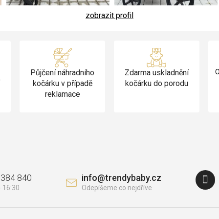
zobrazit profil
Půjčení náhradního
Zdarma uskladnění
O
v
kočárku v případě
kočárku do porodu
reklamace
 384 840
info
@
trendybaby.cz