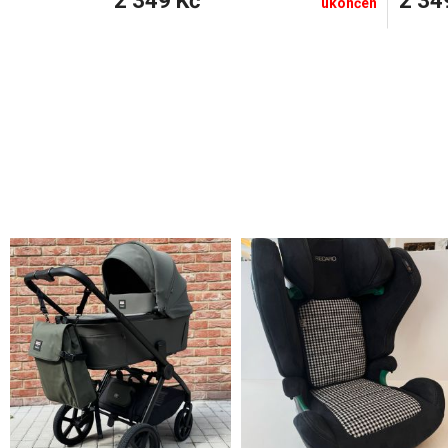
2 349 Kč
2 34
ukončen