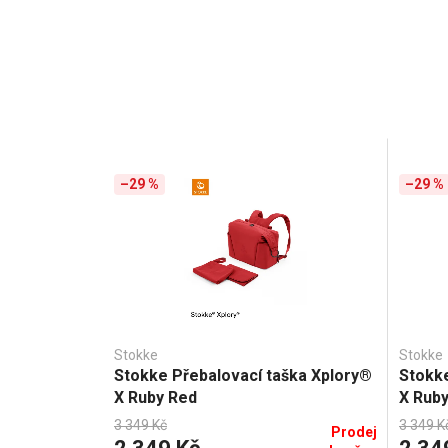
–29 %
–29 %
Stokke
Stokke
Stokke Přebalovací taška Xplory®
Stokke
X Ruby Red
X Rub
3 349 Kč
3 349 K
Prodej