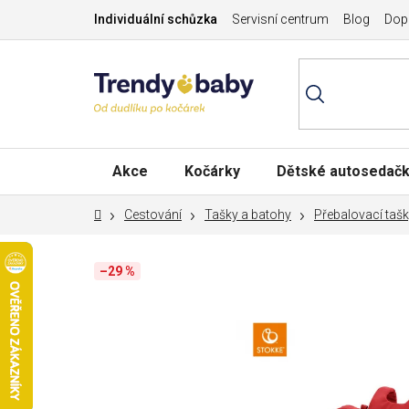
Přejít
Individuální schůzka
Servisní centrum
Blog
Dopr
na
obsah
Akce
Kočárky
Dětské autosedač
Domů
Cestování
Tašky a batohy
Přebalovací taš
–29 %