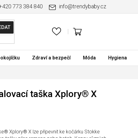
+420 773 384 840
info
@
trendybaby.cz
NÁKUPNÍ
KOŠÍK
okojíčku
Zdraví a bezpečí
Móda
Hygiena
alovací taška Xplory® X
ke® Xplory® X lze připevnit ke kočárku Stokke