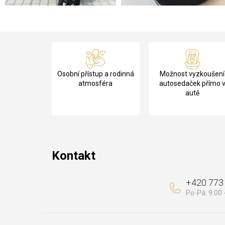
Z
á
Osobní přístup a rodinná
Možnost vyzkoušení
p
atmosféra
autosedaček přímo 
autě
a
t
í
Kontakt
+420 773