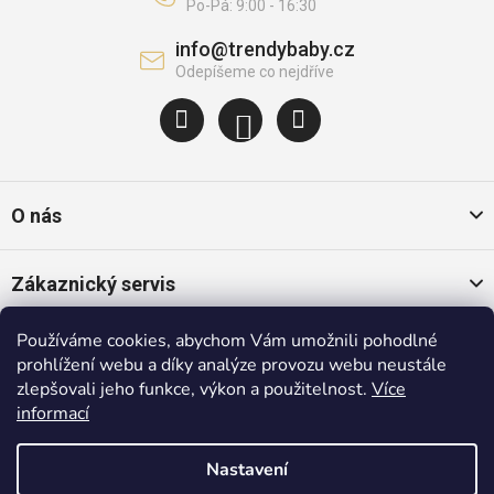
info
@
trendybaby.cz
O nás
Zákaznický servis
Používáme cookies, abychom Vám umožnili pohodlné
Oblíbené kategorie
prohlížení webu a díky analýze provozu webu neustále
zlepšovali jeho funkce, výkon a použitelnost.
Více
informací
Populární značky
Nastavení