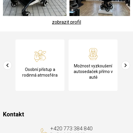
zobrazit profil
Z
á
p
a
Pů
Možnost vyzkoušení
cení
Osobní přístup a
t
ko
autosedaček přímo v
rodinná atmosféra
autě
í
Kontakt
+420 773 384 840