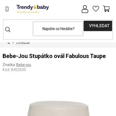
Přejít
na
obsah
NÁ
KOŠ
Domů
Hygiena
Bebe-Jou Stupátko ovál Fabulous Taupe
Značka:
Bebe-jou
Kód:
B402605