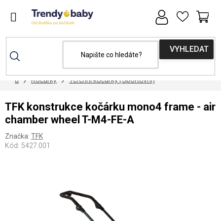
Přejít
na
obsah
NÁ
KOŠ
Domů
Kočárky
Terénní kočárky (Sportovní)
TFK konstrukce kočárku mono4 frame - air
chamber wheel T-M4-FE-A
Značka:
TFK
Kód:
5427.001