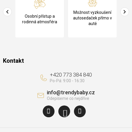
p
a
Pů
Možnost vyzkoušení
cení
Osobní přístup a
t
ko
autosedaček přímo v
rodinná atmosféra
autě
í
Kontakt
+420 773 384 840
info
@
trendybaby.cz