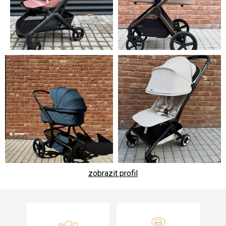
zobrazit profil
Z
á