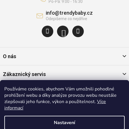
info
@
trendybaby.cz
O nás
Zákaznický servis
Používáme cookies, abychom Vám umožnili pohodlné
Oblíbené kategorie
prohlížení webu a díky analýze provozu webu neustále
zlepšovali jeho funkce, výkon a použitelnost.
Více
informací
Populární značky
Nastavení