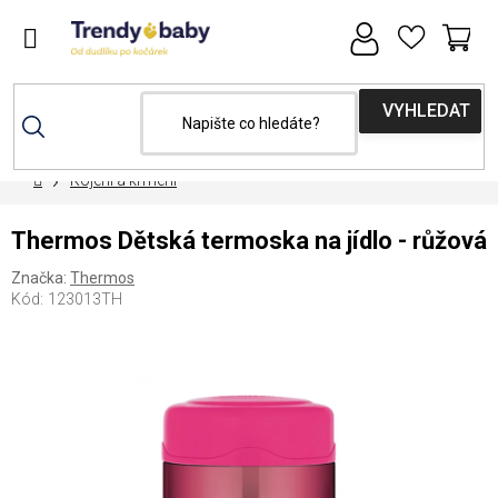
Přejít
na
obsah
NÁ
KOŠ
Domů
Kojení a krmení
Thermos Dětská termoska na jídlo - růžová
Značka:
Thermos
Kód:
123013TH