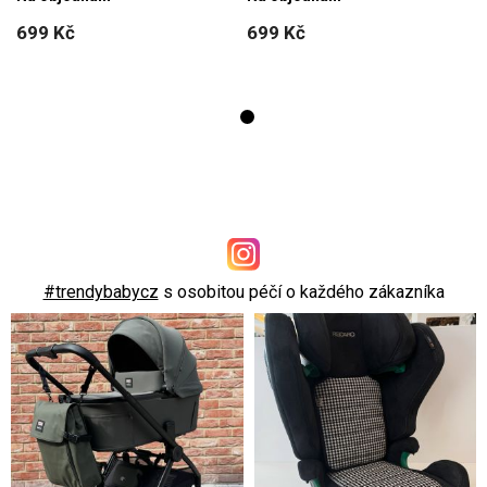
699 Kč
699 Kč
#trendybabycz
s osobitou péčí o každého zákazníka