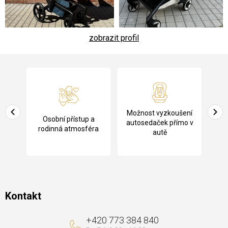
zobrazit profil
Z
á
p
a
Pů
Možnost vyzkoušení
cení
Osobní přístup a
t
ko
autosedaček přímo v
rodinná atmosféra
autě
í
Kontakt
+420 773 384 840