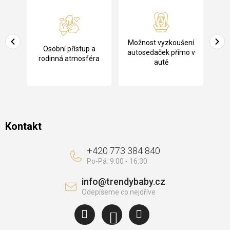
á
p
a
Pů
Možnost vyzkoušení
cení
Osobní přístup a
t
ko
autosedaček přímo v
rodinná atmosféra
autě
í
Kontakt
+420 773 384 840
info
@
trendybaby.cz