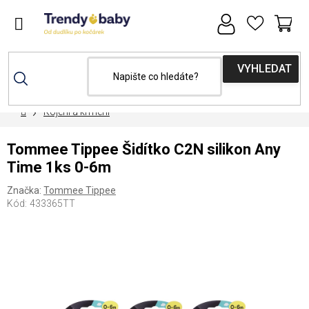
Přejít
na
obsah
NÁ
KOŠ
Domů
Kojení a krmení
Tommee Tippee Šidítko C2N silikon Any
Time 1ks 0-6m
Značka:
Tommee Tippee
Kód:
433365TT