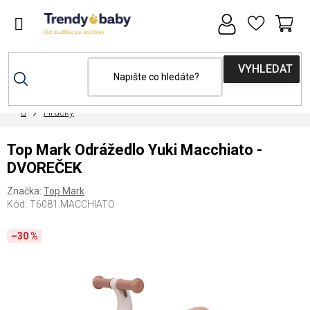
Přejít
na
obsah
NÁ
KOŠ
Domů
Hračky
Top Mark Odrážedlo Yuki Macchiato -
DVOREČEK
Značka:
Top Mark
Kód:
T6081.MACCHIATO
–30 %