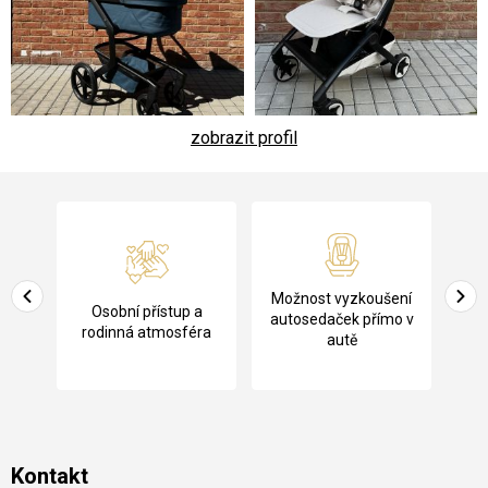
zobrazit profil
Z
á
p
a
Pů
Možnost vyzkoušení
cení
Osobní přístup a
t
ko
autosedaček přímo v
rodinná atmosféra
autě
í
Kontakt