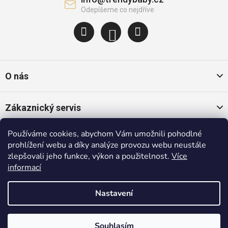
O nás
Zákaznický servis
Používáme cookies, abychom Vám umožnili pohodlné
Oblíbené kategorie
prohlížení webu a díky analýze provozu webu neustále
zlepšovali jeho funkce, výkon a použitelnost.
Více
informací
Populární značky
Nastavení
Copyright 2026
Trendybaby.cz
. Všechna práva vyhrazena.
Shoptet
|
mime digital
Souhlasím