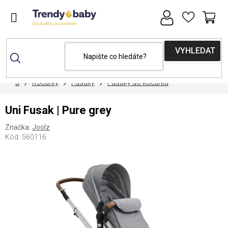
Přejít
na
obsah
NÁ
KOŠ
Domů
Kočárky
Fusaky
Fusaky do kočárku
Uni Fusak | Pure grey
Značka:
Joolz
Kód:
560116