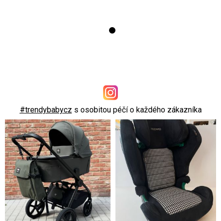
#trendybabycz
s osobitou péčí o každého zákazníka