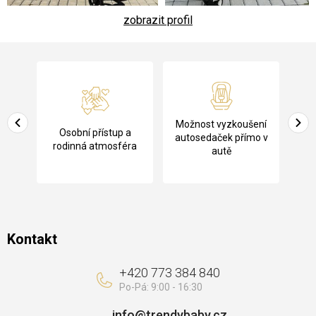
zobrazit profil
Z
á
p
a
Pů
Možnost vyzkoušení
cení
Osobní přístup a
t
ko
autosedaček přímo v
rodinná atmosféra
autě
í
Kontakt
+420 773 384 840
info
@
trendybaby.cz