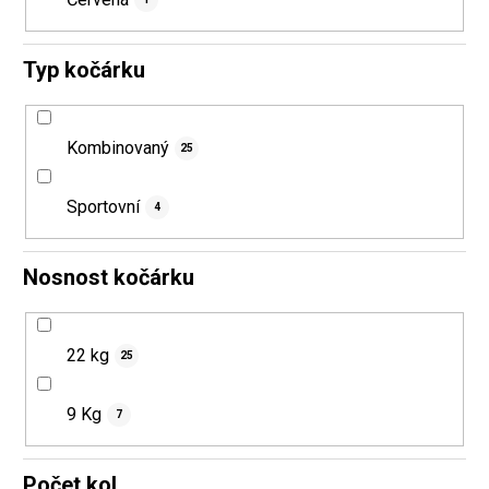
Typ kočárku
Kombinovaný
25
Sportovní
4
Nosnost kočárku
22 kg
25
9 Kg
7
Počet kol