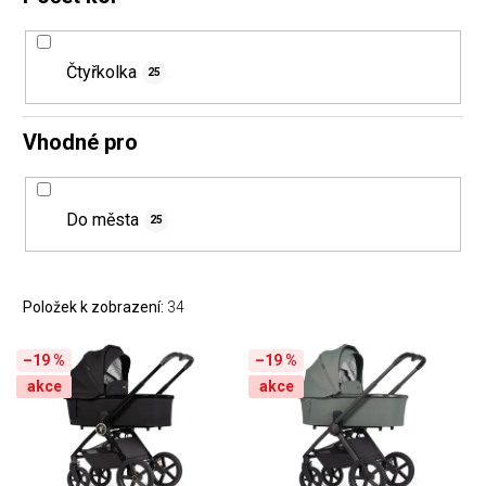
Čtyřkolka
25
Vhodné pro
Do města
25
Položek k zobrazení:
34
–19 %
–19 %
akce
akce