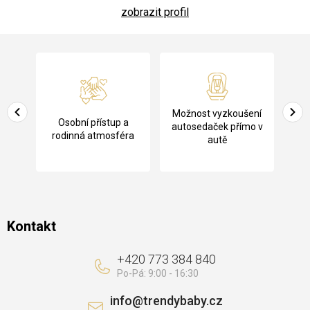
zobrazit profil
Z
á
p
a
Pů
Možnost vyzkoušení
cení
Osobní přístup a
t
ko
autosedaček přímo v
rodinná atmosféra
autě
í
Kontakt
+420 773 384 840
info
@
trendybaby.cz