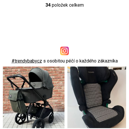
34
položek celkem
O
v
l
á
d
a
c
í
#trendybabycz
s osobitou péčí o každého zákazníka
p
r
v
k
y
v
ý
p
i
s