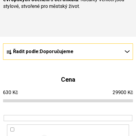
stylové, stvořené pro městský život.
Nejprodávanější
Ř
V
Řadit podle:
Doporučujeme
a
ý
z
p
e
i
Cena
n
s
630
Kč
29900
Kč
í
p
p
r
r
o
o
d
d
u