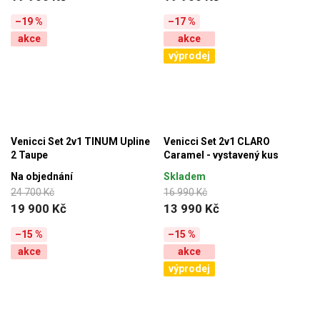
–19 %
–17 %
akce
akce
výprodej
Venicci Set 2v1 TINUM Upline
Venicci Set 2v1 CLARO
2 Taupe
Caramel - vystavený kus
Na objednání
Skladem
24 700 Kč
16 990 Kč
19 900 Kč
13 990 Kč
–15 %
–15 %
akce
akce
výprodej