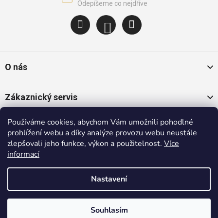
O nás
Zákaznický servis
Používáme cookies, abychom Vám umožnili pohodlné
Oblíbené kategorie
prohlížení webu a díky analýze provozu webu neustále
zlepšovali jeho funkce, výkon a použitelnost.
Více
informací
Populární značky
Nastavení
Copyright 2026
Trendybaby.cz
. Všechna práva vyhrazena.
Shoptet
|
mime digital
Souhlasím