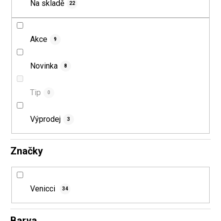
Na skladě
22
u
k
k
t
t
ů
Akce
9
ů
Novinka
8
Tip
0
Výprodej
3
Značky
Venicci
34
Barva