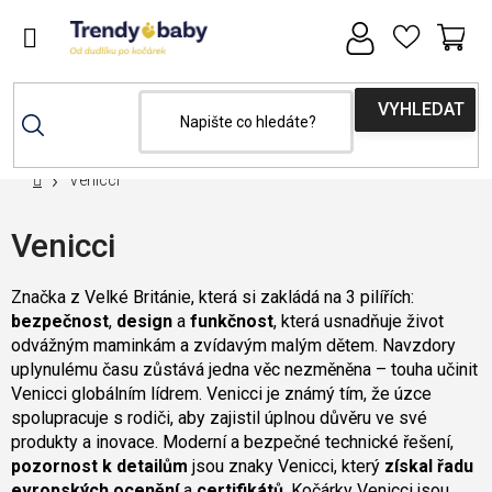
Přejít
na
obsah
NÁ
KOŠ
Domů
Venicci
Venicci
Značka z Velké Británie, která si zakládá na
3 pilířích:
bezpečnost
,
design
a
funkčnost
, která usnadňuje život
odvážným maminkám a zvídavým malým dětem. Navzdory
uplynulému času zůstává jedna věc nezměněna – touha učinit
Venicci globálním lídrem.
Venicci je známý tím, že úzce
spolupracuje s rodiči, aby zajistil úplnou důvěru ve své
produkty a inovace. Moderní a bezpečné technické řešení,
pozornost k detailům
jsou znaky Venicci, který
získal řadu
evropských ocenění
a
certifikátů
. Kočárky Venicci jsou