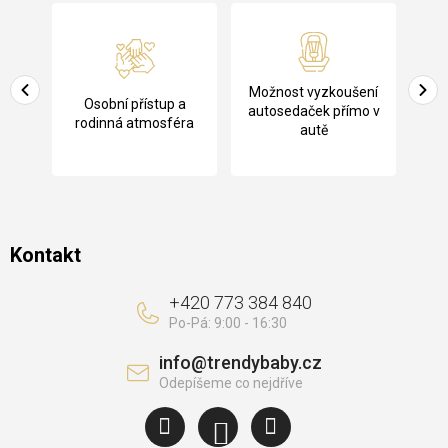
á
p
a
Pů
Možnost vyzkoušení
cení
Osobní přístup a
t
ko
autosedaček přímo v
rodinná atmosféra
autě
í
Kontakt
+420 773 384 840
info
@
trendybaby.cz