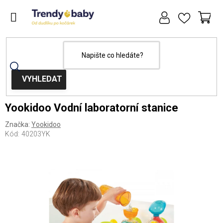
Přejít
na
obsah
NÁ
KOŠ
Domů
Hračky
Yookidoo Vodní laboratorní stanice
Značka:
Yookidoo
Kód:
40203YK