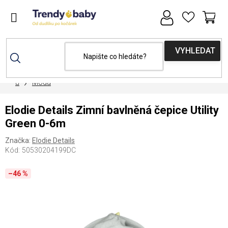
Přejít
na
obsah
NÁ
KOŠ
Domů
Móda
Elodie Details Zimní bavlněná čepice Utility
Green 0-6m
Značka:
Elodie Details
Kód:
50530204199DC
–46 %