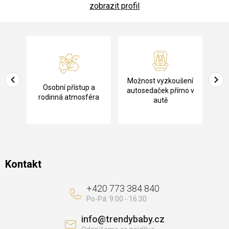
zobrazit profil
Z
á
p
a
Pů
Možnost vyzkoušení
cení
Osobní přístup a
t
ko
autosedaček přímo v
rodinná atmosféra
autě
í
Kontakt
+420 773 384 840
info
@
trendybaby.cz