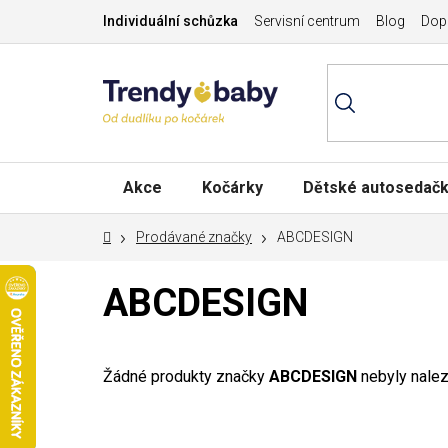
Přejít
Individuální schůzka
Servisní centrum
Blog
Dopr
na
obsah
Akce
Kočárky
Dětské autosedač
Domů
Prodávané značky
ABCDESIGN
ABCDESIGN
Žádné produkty značky
ABCDESIGN
nebyly naleze