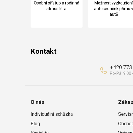
Osobní přístup a rodinná
Možnost vyzkoušení
p
atmosféra
autosedaček přímo 
autě
a
t
í
Kontakt
+420 773
O nás
Zákaz
Individuální schůzka
Servis
Blog
Obchod