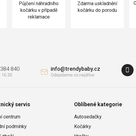
Půjčení náhradního
Zdarma uskladnění
O
v
kočárku v případě
kočárku do porodu
reklamace
 384 840
info
@
trendybaby.cz
nický servis
Oblíbené kategorie
ní centrum
Autosedačky
ní podmínky
Kočárky