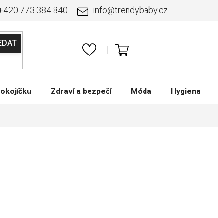
+420 773 384 840
info
@
trendybaby.cz
NÁKUPNÍ
KOŠÍK
okojíčku
Zdraví a bezpečí
Móda
Hygiena