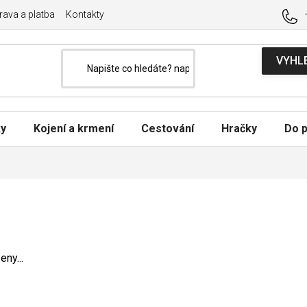
ava a platba
Kontakty
ky
Kojení a krmení
Cestování
Hračky
Do p
ny...