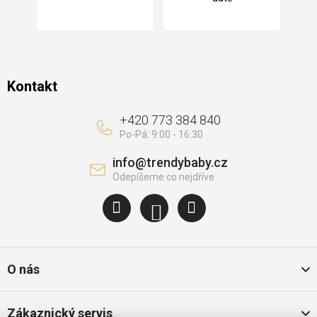
í
Kontakt
+420 773 384 840
info
@
trendybaby.cz
O nás
Zákaznický servis