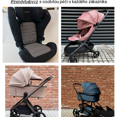
#trendybabycz
s osobitou péčí o každého zákazníka