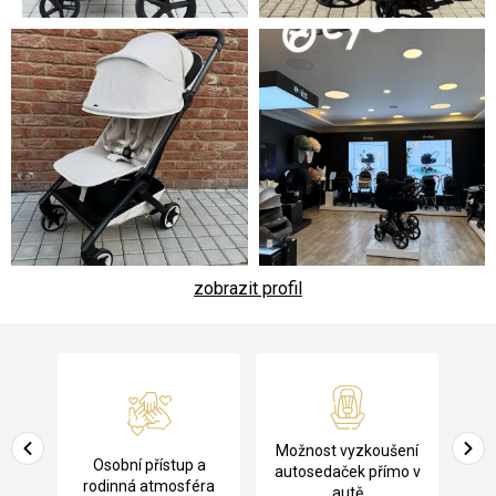
zobrazit profil
Z
á
p
a
Pů
Možnost vyzkoušení
cení
Osobní přístup a
t
ko
autosedaček přímo v
rodinná atmosféra
autě