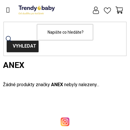
Přejít
na
obsah
NÁ
KOŠ
Domů
Prodávané značky
ANEX
ANEX
Žádné produkty značky
ANEX
nebyly nalezeny...