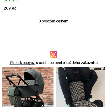
Skladem
269 Kč
3
položek celkem
O
v
l
á
d
a
c
#trendybabycz
s osobitou péčí o každého zákazníka
í
p
r
v
k
y
v
ý