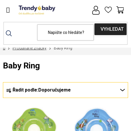
Přejít
na
obsah
NÁ
KOŠ
Domů
Prodávané značky
Baby Ring
Baby Ring
Ř
Řadit podle:
Doporučujeme
a
z
V
e
ý
n
p