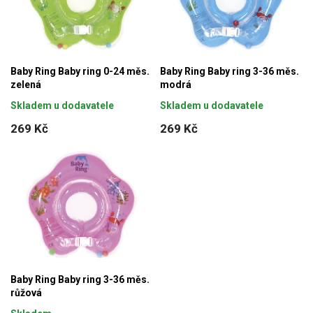
í
i
p
s
r
p
o
r
Baby Ring Baby ring 0-24 měs.
Baby Ring Baby ring 3-36 měs.
d
zelená
modrá
o
u
Skladem u dodavatele
Skladem u dodavatele
d
k
269 Kč
269 Kč
u
t
k
ů
t
ů
Baby Ring Baby ring 3-36 měs.
růžová