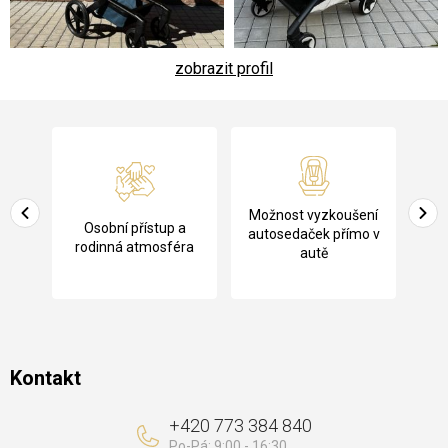
zobrazit profil
Z
á
p
a
Pů
Možnost vyzkoušení
cení
Osobní přístup a
t
ko
autosedaček přímo v
rodinná atmosféra
autě
í
Kontakt
+420 773 384 840