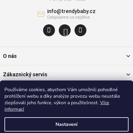
info
@
trendybaby.cz
O nás
Zákaznický servis
Používáme cookies, abychom Vám umožnili pohodlné
Oblíbené kategorie
prohlížení webu a díky analýze provozu webu neustále
zlepšovali jeho funkce, výkon a použitelnost.
Více
informací
Populární značky
Nastavení