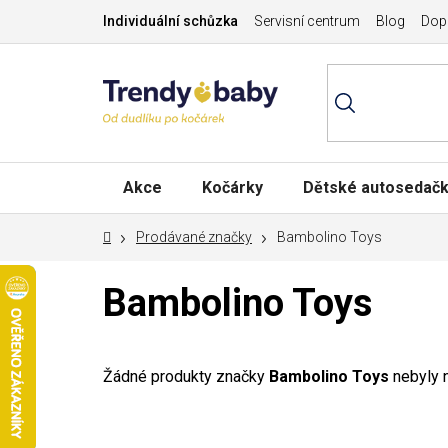
Přejít
Individuální schůzka
Servisní centrum
Blog
Dopr
na
obsah
Akce
Kočárky
Dětské autosedač
Domů
Prodávané značky
Bambolino Toys
Bambolino Toys
Žádné produkty značky
Bambolino Toys
nebyly n