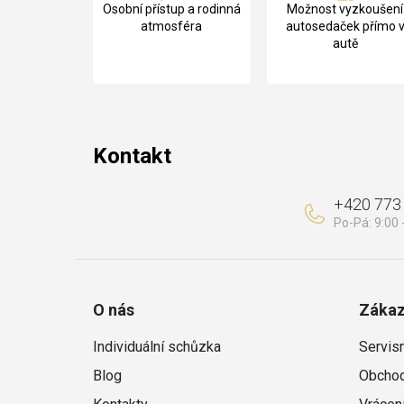
Osobní přístup a rodinná
Možnost vyzkoušení
p
atmosféra
autosedaček přímo 
autě
a
t
í
Kontakt
+420 773
O nás
Zákaz
Individuální schůzka
Servis
Blog
Obchod