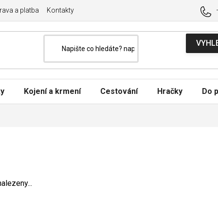
ava a platba
Kontakty
ky
Kojení a krmení
Cestování
Hračky
Do p
alezeny...