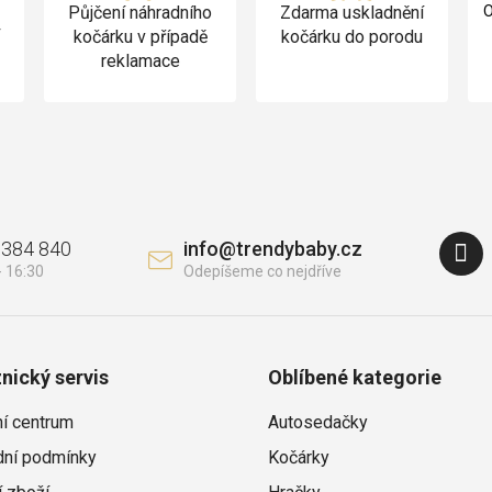
Půjčení náhradního
Zdarma uskladnění
O
v
kočárku v případě
kočárku do porodu
reklamace
 384 840
info
@
trendybaby.cz
nický servis
Oblíbené kategorie
ní centrum
Autosedačky
ní podmínky
Kočárky