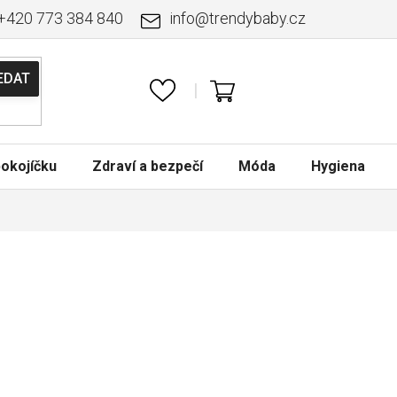
+420 773 384 840
info
@
trendybaby.cz
NÁKUPNÍ
KOŠÍK
okojíčku
Zdraví a bezpečí
Móda
Hygiena