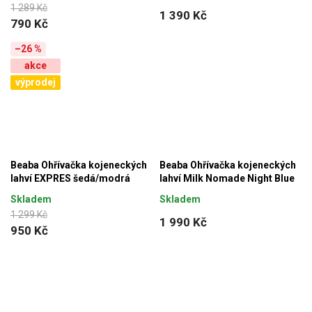
1 289 Kč
1 390 Kč
790 Kč
–26 %
akce
výprodej
Beaba Ohřívačka kojeneckých
Beaba Ohřívačka kojeneckých
lahví EXPRES šedá/modrá
lahví Milk Nomade Night Blue
Skladem
Skladem
1 299 Kč
1 990 Kč
950 Kč