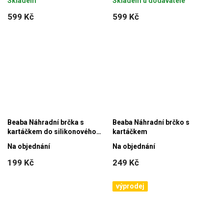
Skladem
Skladem u dodavatele
599 Kč
599 Kč
Beaba Náhradní brčka s
Beaba Náhradní brčko s
kartáčkem do silikonového
kartáčkem
hrnku
Na objednání
Na objednání
199 Kč
249 Kč
výprodej