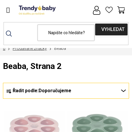
Přejít
na
obsah
NÁ
KOŠ
Domů
Prodávané značky
Beaba
Beaba
, Strana 2
Ř
Řadit podle:
Doporučujeme
a
z
V
e
ý
n
p