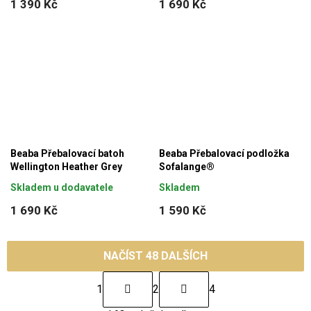
1 390 Kč
1 690 Kč
Beaba Přebalovací batoh
Beaba Přebalovací podložka
Wellington Heather Grey
Sofalange®
Skladem u dodavatele
Skladem
1 690 Kč
1 590 Kč
NAČÍST 48 DALŠÍCH
S
1
2
4
t
O