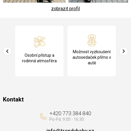
zobrazit profil
Z
á
p
a
Pů
Možnost vyzkoušení
cení
Osobní přístup a
t
ko
autosedaček přímo v
rodinná atmosféra
autě
í
Kontakt
+420 773 384 840
info
@
trendybaby.cz