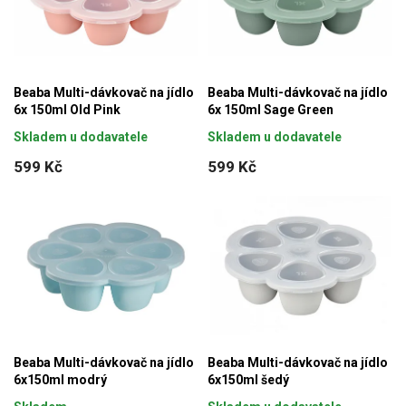
í
i
p
s
r
p
o
r
Beaba Multi-dávkovač na jídlo
Beaba Multi-dávkovač na jídlo
d
6x 150ml Old Pink
6x 150ml Sage Green
o
u
Skladem u dodavatele
Skladem u dodavatele
d
k
599 Kč
599 Kč
u
t
k
ů
t
ů
Beaba Multi-dávkovač na jídlo
Beaba Multi-dávkovač na jídlo
6x150ml modrý
6x150ml šedý