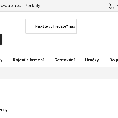
ava a platba
Kontakty
ky
Kojení a krmení
Cestování
Hračky
Do p
eny...