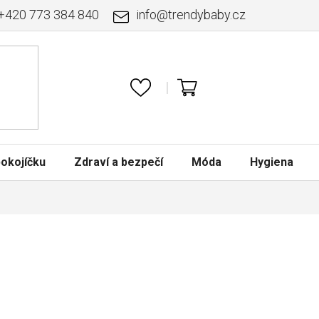
+420 773 384 840
info
@
trendybaby.cz
NÁKUPNÍ
KOŠÍK
okojíčku
Zdraví a bezpečí
Móda
Hygiena