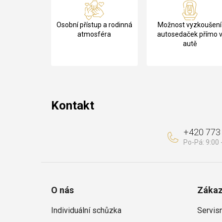
á
Osobní přístup a rodinná
Možnost vyzkoušení
p
atmosféra
autosedaček přímo 
autě
a
t
í
Kontakt
+420 773
O nás
Zákaz
Individuální schůzka
Servis