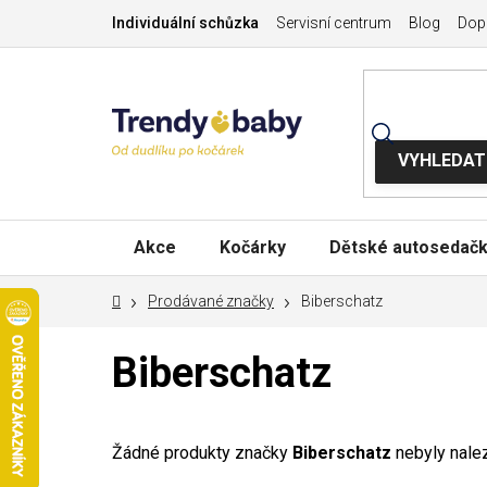
Přejít
Individuální schůzka
Servisní centrum
Blog
Dopr
na
obsah
Akce
Kočárky
Dětské autosedač
Domů
Prodávané značky
Biberschatz
Biberschatz
Žádné produkty značky
Biberschatz
nebyly nalez