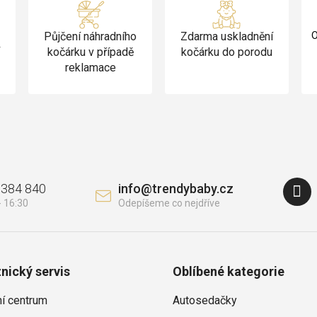
Půjčení náhradního
Zdarma uskladnění
O
v
kočárku v případě
kočárku do porodu
reklamace
 384 840
info
@
trendybaby.cz
nický servis
Oblíbené kategorie
ní centrum
Autosedačky