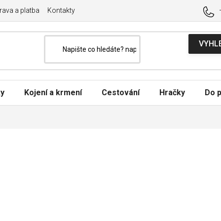
ava a platba
Kontakty
ky
Kojení a krmení
Cestování
Hračky
Do p