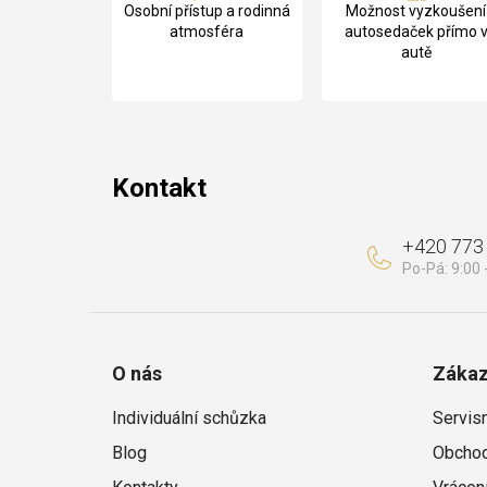
Osobní přístup a rodinná
Možnost vyzkoušení
p
atmosféra
autosedaček přímo 
autě
a
t
í
Kontakt
+420 773
O nás
Zákaz
Individuální schůzka
Servis
Blog
Obchod