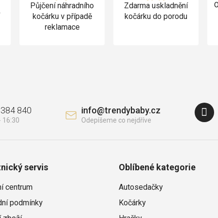
Půjčení náhradního
Zdarma uskladnění
O
v
kočárku v případě
kočárku do porodu
reklamace
 384 840
info
@
trendybaby.cz
nický servis
Oblíbené kategorie
ní centrum
Autosedačky
ní podmínky
Kočárky