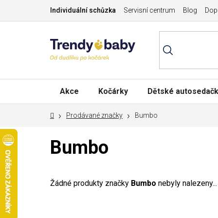
Přejít
Individuální schůzka
Servisní centrum
Blog
Dopr
na
obsah
Akce
Kočárky
Dětské autosedač
Domů
Prodávané značky
Bumbo
Bumbo
Žádné produkty značky
Bumbo
nebyly nalezeny...