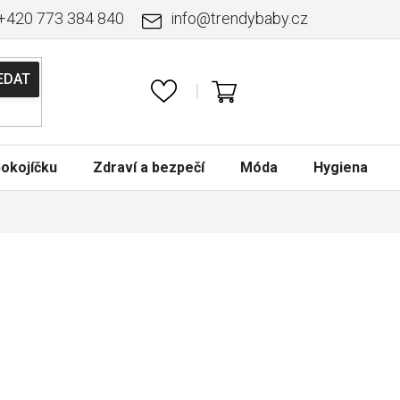
+420 773 384 840
info
@
trendybaby.cz
NÁKUPNÍ
KOŠÍK
okojíčku
Zdraví a bezpečí
Móda
Hygiena