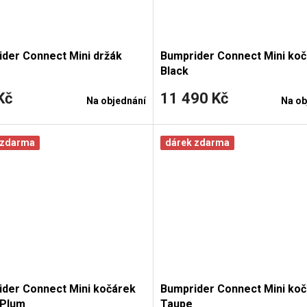
der Connect Mini držák
Bumprider Connect Mini ko
Black
Kč
11 490 Kč
Na objednání
Na ob
 zdarma
dárek zdarma
der Connect Mini kočárek
Bumprider Connect Mini ko
n Plum
Taupe