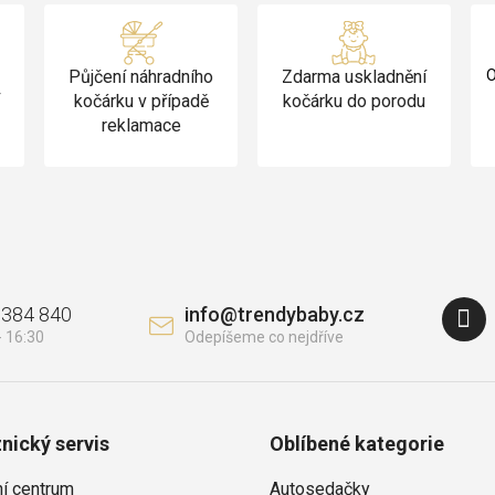
i
s
u
Půjčení náhradního
Zdarma uskladnění
O
v
kočárku v případě
kočárku do porodu
reklamace
 384 840
info
@
trendybaby.cz
nický servis
Oblíbené kategorie
ní centrum
Autosedačky