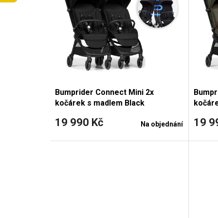
p
i
s
p
r
Bumprider Connect Mini 2x
Bumpri
o
kočárek s madlem Black
kočár
d
19 990 Kč
19 9
Na objednání
u
k
t
ů