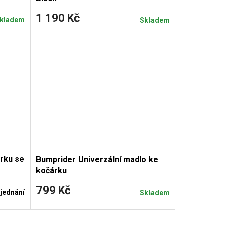
1 190 Kč
kladem
Skladem
rku se
Bumprider Univerzální madlo ke
kočárku
799 Kč
jednání
Skladem