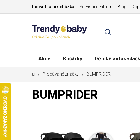
Přejít
Individuální schůzka
Servisní centrum
Blog
Dopr
na
obsah
Akce
Kočárky
Dětské autosedač
Domů
Prodávané značky
BUMPRIDER
BUMPRIDER
V
ý