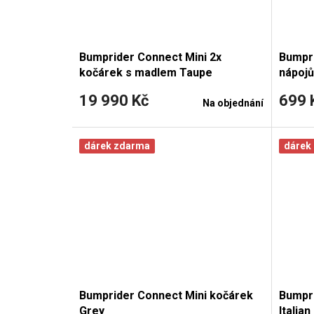
Bumprider Connect Mini 2x
Bumpri
kočárek s madlem Taupe
nápojů
19 990 Kč
699 
Na objednání
dárek zdarma
dárek
Bumprider Connect Mini kočárek
Bumpri
Grey
Italia