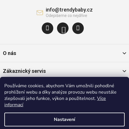
info
@
trendybaby.cz
O nás
Zákaznický servis
Používáme cookies, abychom Vám umožnili pohodlné
Oblíbené kategorie
prohlížení webu a díky analýze provozu webu neustále
zlepšovali jeho funkce, výkon a použitelnost.
Více
informací
Populární značky
Nastavení