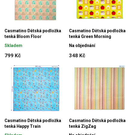
í
i
p
s
r
p
o
r
Casmatino Dětská podložka
Casmatino Dětská podložka
d
tenká Bloom Floor
tenká Green Morning
o
u
Skladem
Na objednání
d
k
799 Kč
348 Kč
u
t
k
ů
t
ů
Casmatino Dětská podložka
Casmatino Dětská podložka
tenká Happy Train
tenká ZigZag