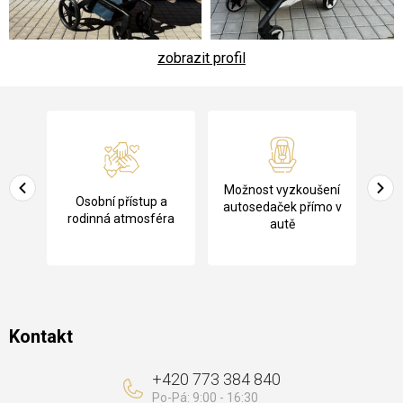
zobrazit profil
Z
á
p
a
Pů
Možnost vyzkoušení
cení
Osobní přístup a
t
ko
autosedaček přímo v
rodinná atmosféra
autě
í
Kontakt
+420 773 384 840