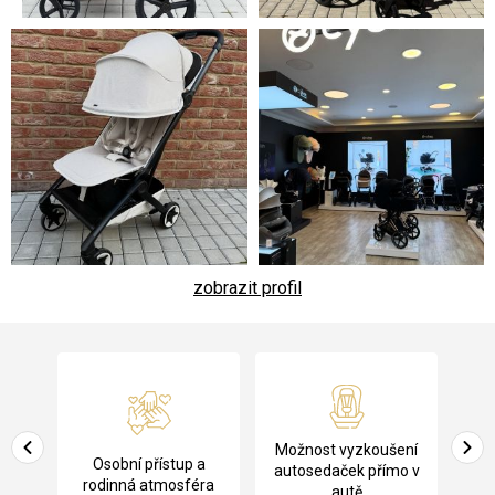
zobrazit profil
Z
á
p
a
Pů
Možnost vyzkoušení
cení
Osobní přístup a
t
ko
autosedaček přímo v
rodinná atmosféra
autě