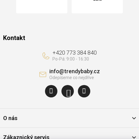
í
Kontakt
+420 773 384 840
info
@
trendybaby.cz
O nás
Zákaznický servis