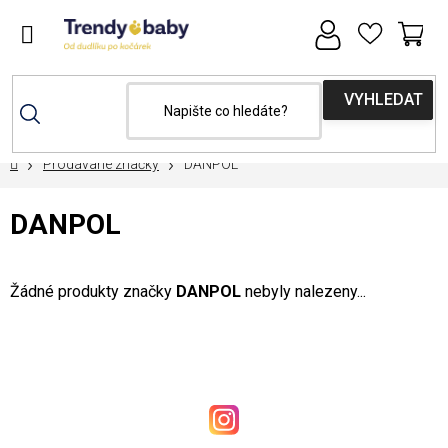
Přejít
na
obsah
NÁ
KOŠ
Domů
Prodávané značky
DANPOL
DANPOL
Žádné produkty značky
DANPOL
nebyly nalezeny...