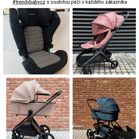
#trendybabycz
s osobitou péčí o každého zákazníka