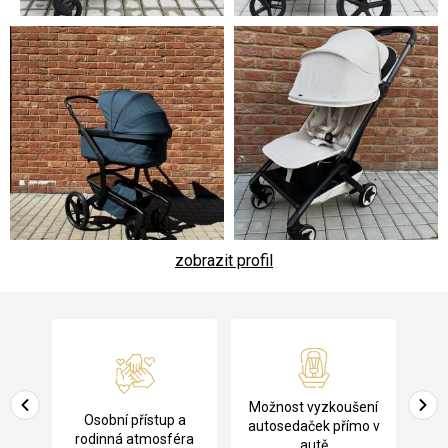
zobrazit profil
Z
á
p
a
Pů
Možnost vyzkoušení
cení
Osobní přístup a
t
ko
autosedaček přímo v
rodinná atmosféra
autě