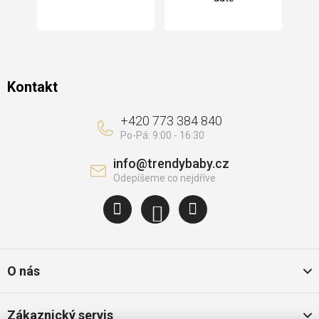
í
Kontakt
+420 773 384 840
info
@
trendybaby.cz
O nás
Zákaznický servis