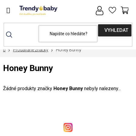
Přejít
na
obsah
NÁ
KOŠ
Domů
Prodávané značky
Honey Bunny
Honey Bunny
Žádné produkty značky
Honey Bunny
nebyly nalezeny...