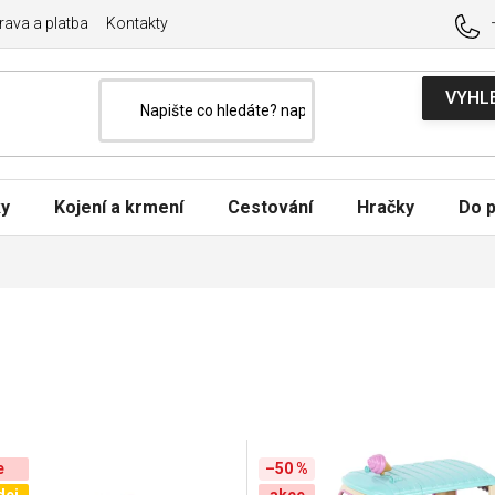
ava a platba
Kontakty
ky
Kojení a krmení
Cestování
Hračky
Do p
e
–50 %