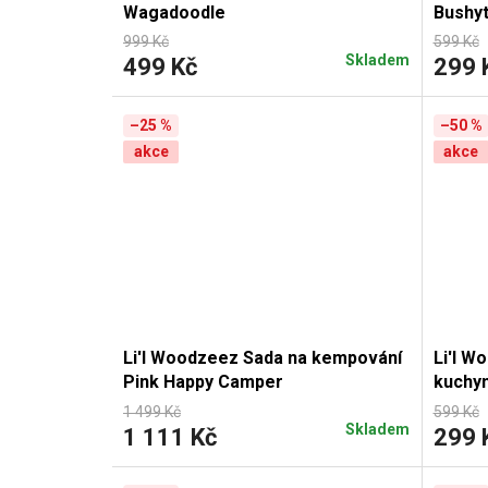
Wagadoodle
Bushyt
999 Kč
599 Kč
Skladem
499 Kč
299 
–25 %
–50 %
akce
akce
Li'l Woodzeez Sada na kempování
Li'l W
Pink Happy Camper
kuchy
1 499 Kč
599 Kč
Skladem
1 111 Kč
299 