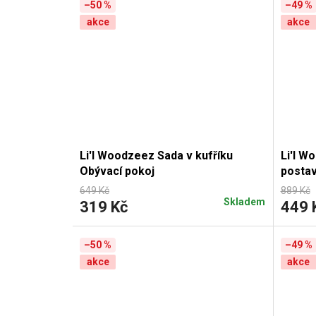
–50 %
–49 %
akce
akce
Li'l Woodzeez Sada v kufříku
Li'l W
Obývací pokoj
postav
649 Kč
889 Kč
Skladem
319 Kč
449 
–50 %
–49 %
akce
akce