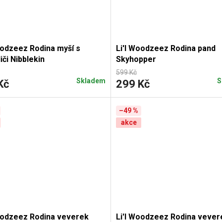
oodzeez Rodina myší s
Li'l Woodzeez Rodina pand
iči Nibblekin
Skyhopper
599 Kč
Skladem
S
Kč
299 Kč
–49 %
akce
oodzeez Rodina veverek
Li'l Woodzeez Rodina vever