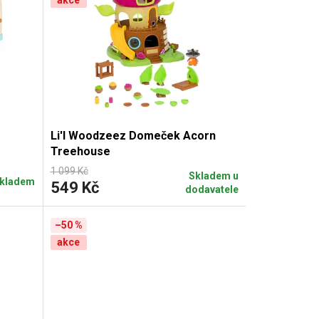
akce
Li'l Woodzeez Domeček Acorn
Treehouse
1 099 Kč
Skladem u
kladem
549 Kč
dodavatele
–50 %
akce