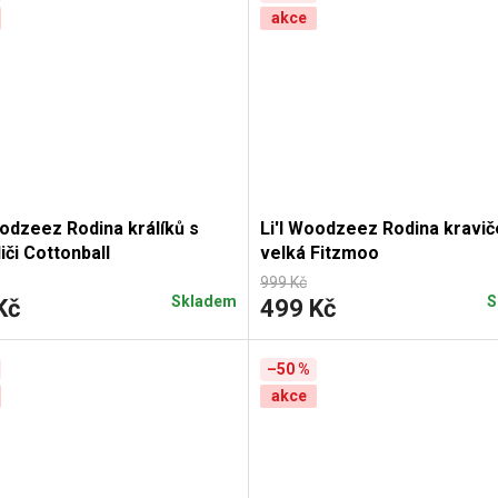
akce
oodzeez Rodina králíků s
Li'l Woodzeez Rodina kravi
iči Cottonball
velká Fitzmoo
999 Kč
Skladem
S
Kč
499 Kč
–50 %
akce