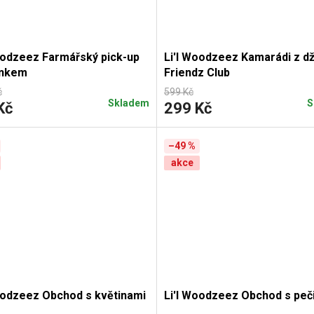
oodzeez Farmářský pick-up
Li'l Woodzeez Kamarádi z d
ánkem
Friendz Club
č
599 Kč
Skladem
S
Kč
299 Kč
–49 %
akce
oodzeez Obchod s květinami
Li'l Woodzeez Obchod s pe