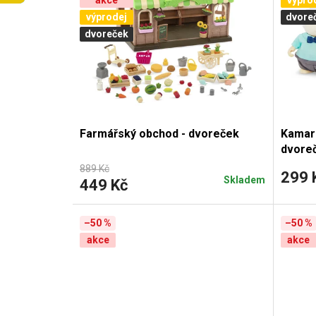
akce
výpro
p
výprodej
dvore
i
dvoreček
s
p
r
Farmářský obchod - dvoreček
Kamará
o
dvore
889 Kč
d
299 
Skladem
449 Kč
u
–50 %
–50 %
k
akce
akce
t
ů