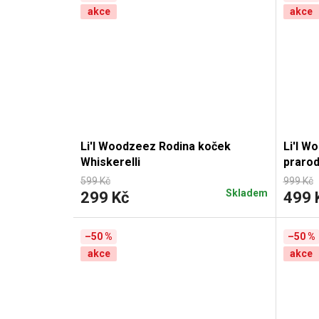
akce
akce
Li'l Woodzeez Rodina koček
Li'l W
Whiskerelli
prarod
599 Kč
999 Kč
Skladem
299 Kč
499 
–50 %
–50 %
akce
akce