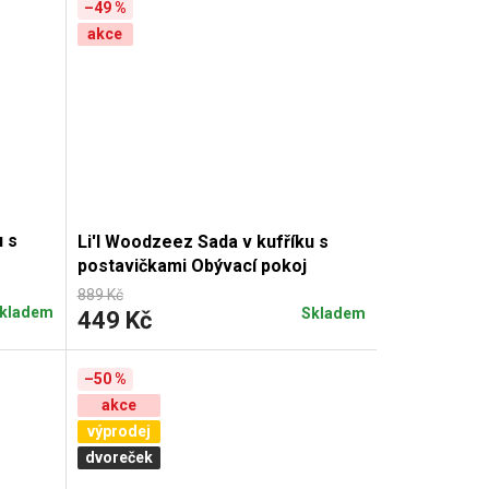
–49 %
akce
u s
Li'l Woodzeez Sada v kufříku s
postavičkami Obývací pokoj
889 Kč
kladem
Skladem
449 Kč
–50 %
akce
výprodej
dvoreček