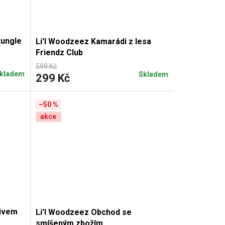
žungle
Li'l Woodzeez Kamarádi z lesa
Friendz Club
599 Kč
kladem
Skladem
299 Kč
–50 %
akce
čivem
Li'l Woodzeez Obchod se
smíšeným zbožím