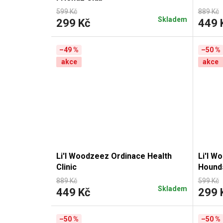
599 Kč
889 Kč
Skladem
299 Kč
449 
–49 %
–50 %
akce
akce
Li'l Woodzeez Ordinace Health
Li'l W
Clinic
Hound
889 Kč
599 Kč
Skladem
449 Kč
299 
–50 %
–50 %