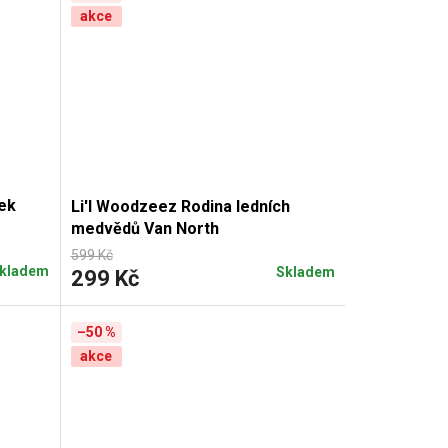
akce
ček
Li'l Woodzeez Rodina ledních
medvědů Van North
599 Kč
kladem
Skladem
299 Kč
–50 %
akce