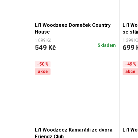
Li'l Woodzeez Domeček Country
Li'l W
House
se st
1 099 Kč
1 399 K
Skladem
549 Kč
699 
–50 %
–49 %
akce
akce
Li'l Woodzeez Kamarádi ze dvora
Li'l W
Friendz Club