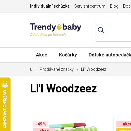
Přejít
Individuální schůzka
Servisní centrum
Blog
Dopr
na
obsah
Akce
Kočárky
Dětské autosedač
Domů
Prodávané značky
Li'l Woodzeez
Li'l Woodzeez
V
ý
–49 %
akc