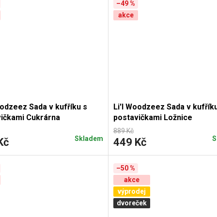
–49 %
akce
oodzeez Sada v kufříku s
Li'l Woodzeez Sada v kufřík
ičkami Cukrárna
postavičkami Ložnice
889 Kč
Skladem
S
Kč
449 Kč
–50 %
akce
výprodej
dvoreček