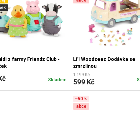
dej
akce
ček
di z farmy Friendz Club -
Li'l Woodzeez Dodávka se
ček
zmrzlinou
1 199 Kč
Kč
Skladem
S
599 Kč
–50 %
akce