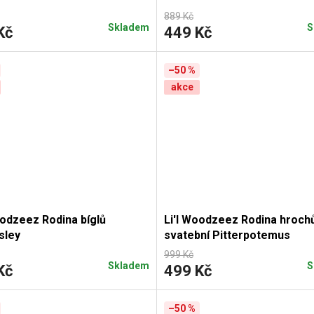
889 Kč
Skladem
S
Kč
449 Kč
–50 %
akce
oodzeez Rodina bíglů
Li'l Woodzeez Rodina hroch
sley
svatební Pitterpotemus
999 Kč
Skladem
S
Kč
499 Kč
–50 %