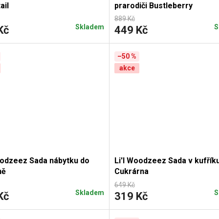
ail
prarodiči Bustleberry
889 Kč
Skladem
S
Kč
449 Kč
–50 %
akce
oodzeez Sada nábytku do
Li'l Woodzeez Sada v kufřík
ně
Cukrárna
649 Kč
Skladem
S
Kč
319 Kč