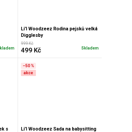
Li'l Woodzeez Rodina pejsků velká
Digglesby
999 Kč
kladem
Skladem
499 Kč
–50 %
akce
ek s
Li'l Woodzeez Sada na babysitting