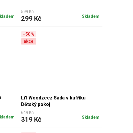
599 Kč
kladem
Skladem
299 Kč
–50 %
akce
u
Li'l Woodzeez Sada v kufříku
Dětský pokoj
649 Kč
kladem
Skladem
319 Kč