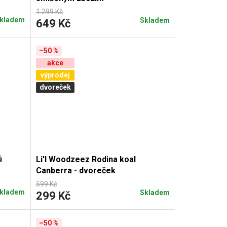
1 299 Kč
kladem
Skladem
649 Kč
–50 %
akce
výprodej
dvoreček
ů
Li'l Woodzeez Rodina koal
Canberra - dvoreček
599 Kč
kladem
Skladem
299 Kč
–50 %