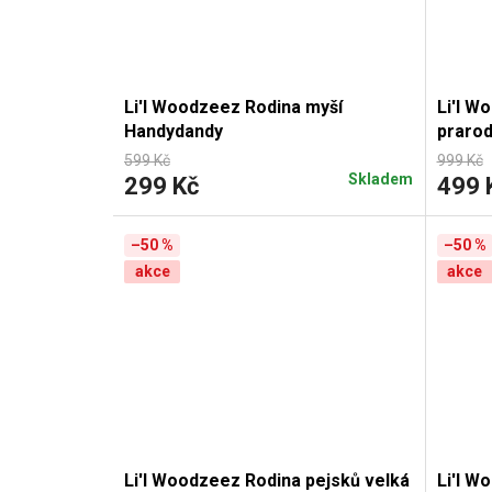
Li'l Woodzeez Rodina myší
Li'l W
Handydandy
prarod
599 Kč
999 Kč
Skladem
299 Kč
499 
–50 %
–50 %
akce
akce
Li'l Woodzeez Rodina pejsků velká
Li'l W