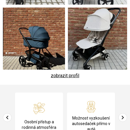
zobrazit profil
Z
á
p
a
Pů
Možnost vyzkoušení
cení
Osobní přístup a
t
ko
autosedaček přímo v
rodinná atmosféra
autě