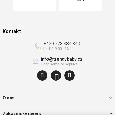
í
Kontakt
+420 773 384 840
info
@
trendybaby.cz
O nás
Zákaznický servis