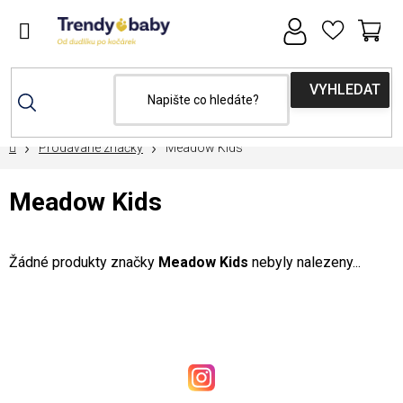
Přejít
na
obsah
NÁ
KOŠ
Domů
Prodávané značky
Meadow Kids
Meadow Kids
Žádné produkty značky
Meadow Kids
nebyly nalezeny...