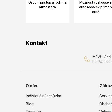
Osobní přístup a rodinná
Možnost vyzkoušení
p
atmosféra
autosedaček přímo 
autě
a
t
í
Kontakt
+420 773
O nás
Zákaz
Individuální schůzka
Servis
Blog
Obchod