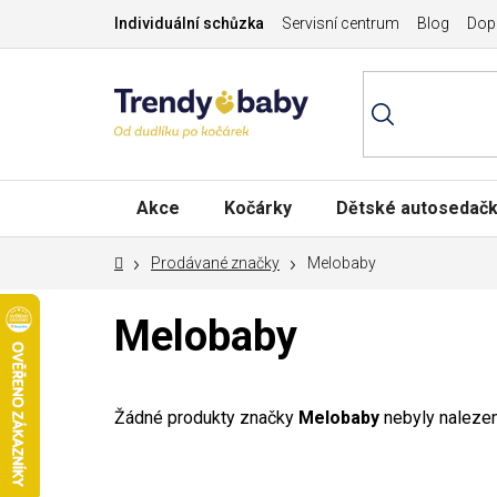
Přejít
Individuální schůzka
Servisní centrum
Blog
Dopr
na
obsah
Akce
Kočárky
Dětské autosedač
Domů
Prodávané značky
Melobaby
Melobaby
Žádné produkty značky
Melobaby
nebyly nalezeny