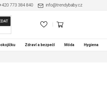
+420 773 384 840
info
@
trendybaby.cz
NÁKUPNÍ
KOŠÍK
okojíčku
Zdraví a bezpečí
Móda
Hygiena