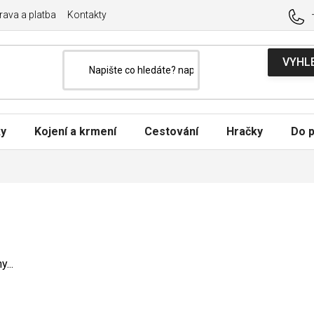
ava a platba
Kontakty
ky
Kojení a krmení
Cestování
Hračky
Do p
...