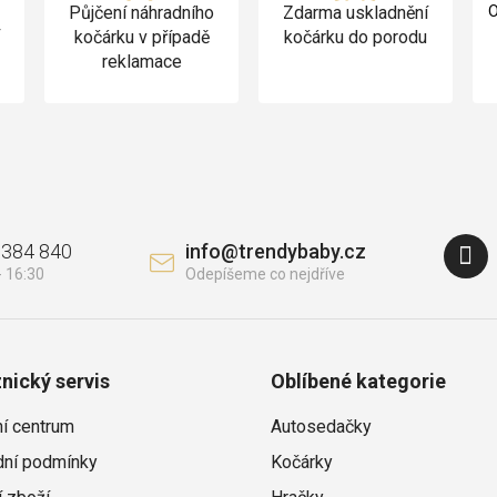
Půjčení náhradního
Zdarma uskladnění
O
v
kočárku v případě
kočárku do porodu
reklamace
 384 840
info
@
trendybaby.cz
nický servis
Oblíbené kategorie
ní centrum
Autosedačky
ní podmínky
Kočárky