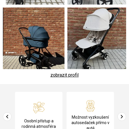
zobrazit profil
Z
á
p
a
Pů
Možnost vyzkoušení
cení
Osobní přístup a
t
ko
autosedaček přímo v
rodinná atmosféra
autě