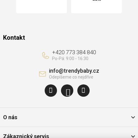
í
Kontakt
+420 773 384 840
info
@
trendybaby.cz
O nás
Zákaznický servis