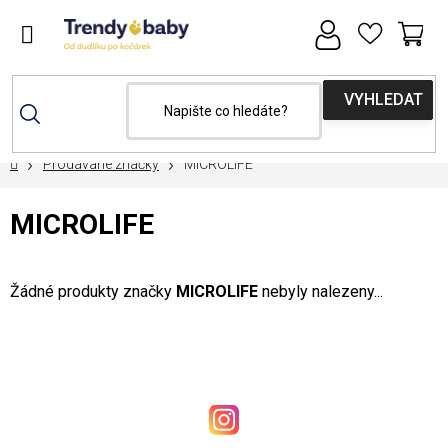
Přejít
na
obsah
NÁ
KOŠ
Domů
Prodávané značky
MICROLIFE
MICROLIFE
Žádné produkty značky
MICROLIFE
nebyly nalezeny...