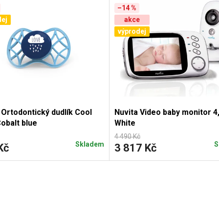
–14 %
ej
akce
výprodej
 Ortodontický dudlík Cool
Nuvita Video baby monitor 4
obalt blue
White
4 490 Kč
Skladem
S
Kč
3 817 Kč
O
v
l
á