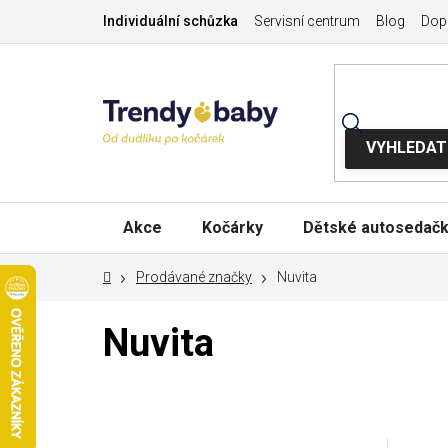
Přejít
Individuální schůzka
Servisní centrum
Blog
Dopr
na
obsah
Akce
Kočárky
Dětské autosedač
Domů
Prodávané značky
Nuvita
Nuvita
V