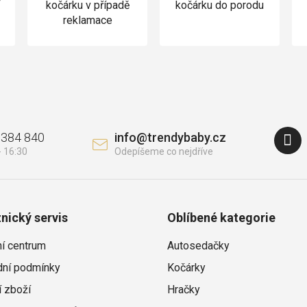
v
kočárku v případě
kočárku do porodu
reklamace
 384 840
info
@
trendybaby.cz
nický servis
Oblíbené kategorie
ní centrum
Autosedačky
ní podmínky
Kočárky
í zboží
Hračky