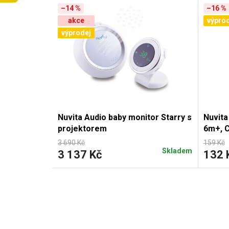
ý
–14 %
–16 %
akce
výprod
p
výprodej
i
s
p
r
Nuvita Audio baby monitor Starry s
Nuvita
o
projektorem
6m+, C
3 690 Kč
159 Kč
d
Skladem
3 137 Kč
132 
u
k
t