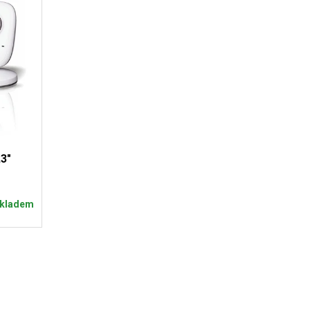
,3"
kladem