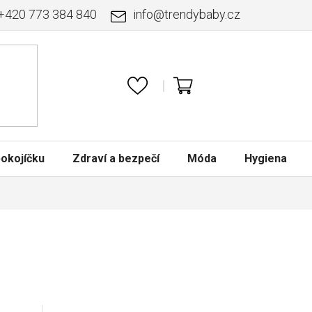
+420 773 384 840
info
@
trendybaby.cz
NÁKUPNÍ
KOŠÍK
okojíčku
Zdraví a bezpečí
Móda
Hygiena