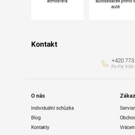
atmosféra
autosedaček přímo 
autě
a
t
í
Kontakt
+420 773
O nás
Zákaz
Individuální schůzka
Servis
Blog
Obchod
Kontakty
Vrácen