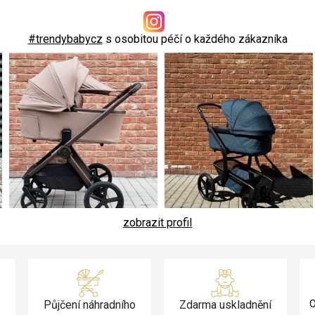
d
a
#trendybabycz
s osobitou péčí o každého zákazníka
c
í
p
r
v
k
y
v
ý
zobrazit profil
p
i
s
u
Půjčení náhradního
Zdarma uskladnění
O