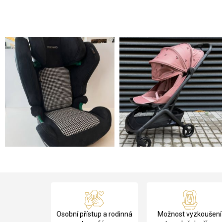
ů
Z
á
Osobní přístup a rodinná
Možnost vyzkoušení
p