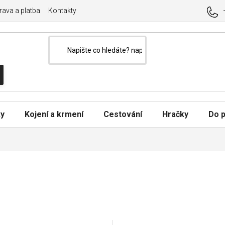
ava a platba
Kontakty
ky
Kojení a krmení
Cestování
Hračky
Do p