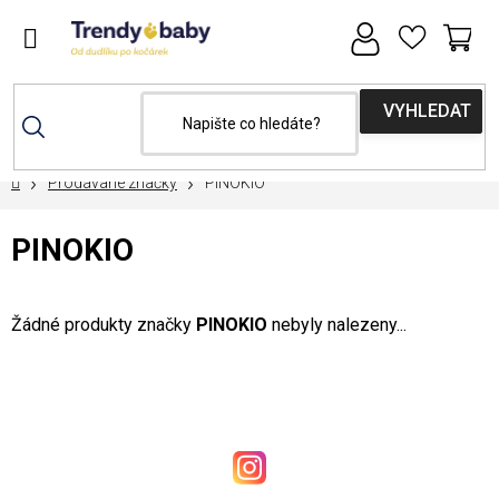
Přejít
na
obsah
NÁ
KOŠ
Domů
Prodávané značky
PINOKIO
PINOKIO
Žádné produkty značky
PINOKIO
nebyly nalezeny...