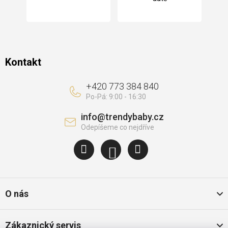
í
Kontakt
+420 773 384 840
info
@
trendybaby.cz
O nás
Zákaznický servis