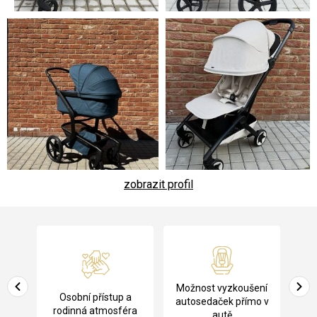
zobrazit profil
Z
á
p
a
Pů
Možnost vyzkoušení
cení
Osobní přístup a
t
ko
autosedaček přímo v
rodinná atmosféra
autě