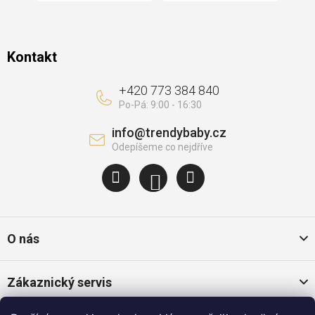
Kontakt
+420 773 384 840
info
@
trendybaby.cz
O nás
Zákaznický servis