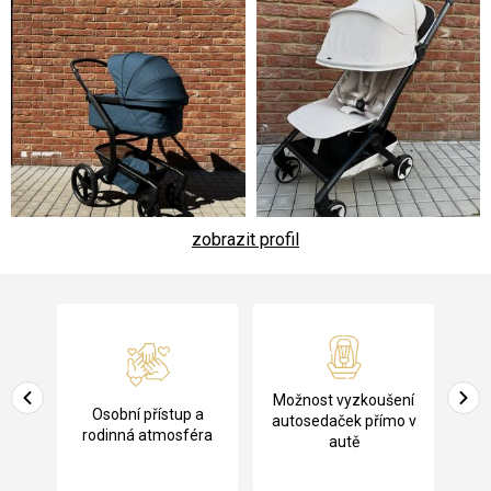
zobrazit profil
Z
á
p
a
Pů
Možnost vyzkoušení
cení
Osobní přístup a
t
ko
autosedaček přímo v
rodinná atmosféra
autě
í