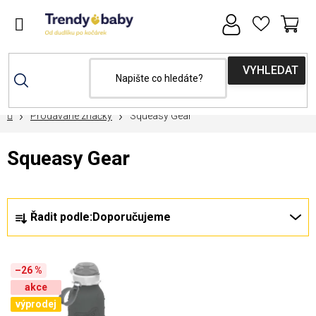
Přejít
na
obsah
NÁ
KOŠ
Domů
Prodávané značky
Squeasy Gear
Squeasy Gear
Ř
Řadit podle:
Doporučujeme
a
z
V
e
–26 %
ý
akce
n
p
výprodej