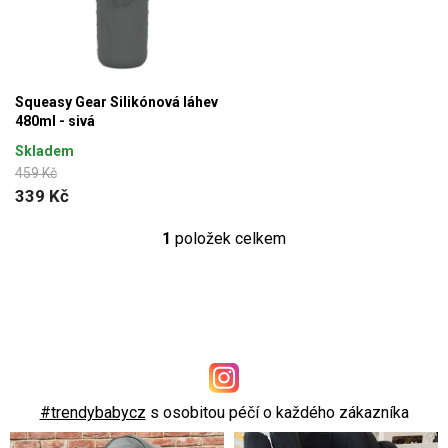
í
i
p
s
r
p
o
r
Squeasy Gear Silikónová láhev
d
480ml - sivá
o
u
Skladem
d
459 Kč
k
339 Kč
u
t
k
1
položek celkem
ů
O
t
v
ů
l
á
d
a
c
#trendybabycz
s osobitou péčí o každého zákazníka
í
p