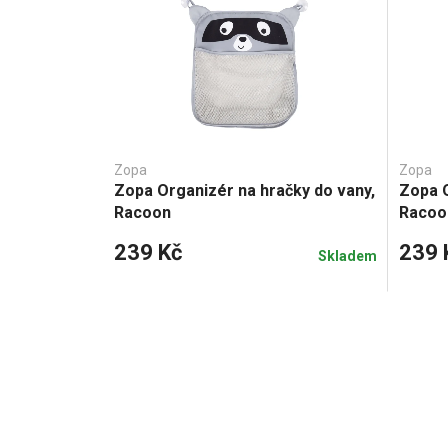
Zopa
Zopa
Zopa Organizér na hračky do vany,
Zopa O
Racoon
Racoo
239 Kč
239 
Skladem