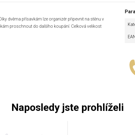
Par
. Díky dvěma přísavkám lze organizér připevnit na stěnu v
Kat
kám proschnout do dalšího koupání. Celková velikost
EA
Naposledy jste prohlíželi