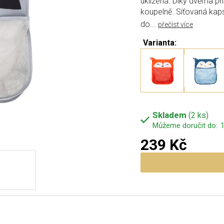
uklizená. Díky dvěma př
koupelně. Síťovaná kap
do...
přečíst více
Varianta:
Skladem
(2 ks)
1
239 Kč
Měrná cena: