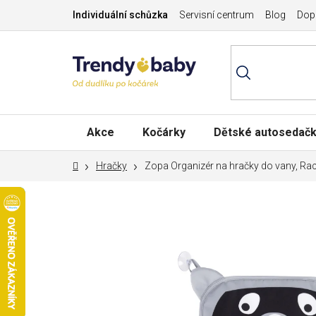
Přejít
Individuální schůzka
Servisní centrum
Blog
Dopr
na
obsah
Akce
Kočárky
Dětské autosedač
Domů
Hračky
Zopa Organizér na hračky do vany, R