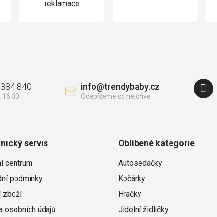
reklamace
 384 840
info
@
trendybaby.cz
nický servis
Oblíbené kategorie
ní centrum
Autosedačky
ní podmínky
Kočárky
í zboží
Hračky
a osobních údajů
Jídelní židličky