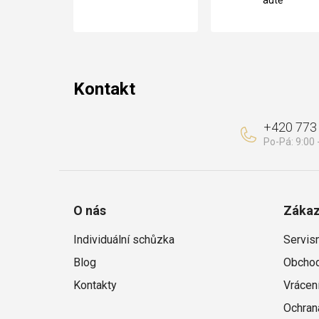
a
t
í
Kontakt
+420 773
O nás
Zákaz
Individuální schůzka
Servis
Blog
Obchod
Kontakty
Vrácen
Ochran