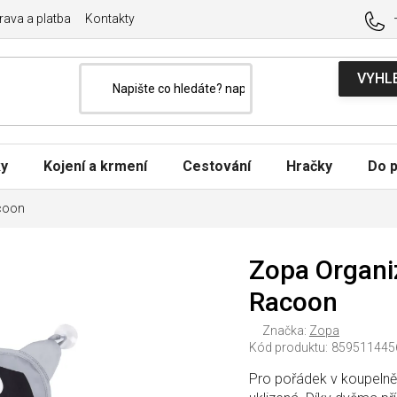
ava a platba
Kontakty
ky
Kojení a krmení
Cestování
Hračky
Do p
acoon
Zopa Organiz
Racoon
Značka:
Zopa
Kód produktu:
859511445
Pro pořádek v koupelně 