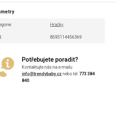
ametry
egorie
Hračky
N
8595114456369
Potřebujete poradit?
Kontaktujte nás na e-mailu
info@trendybaby.cz
nebo tel.
773 384
840