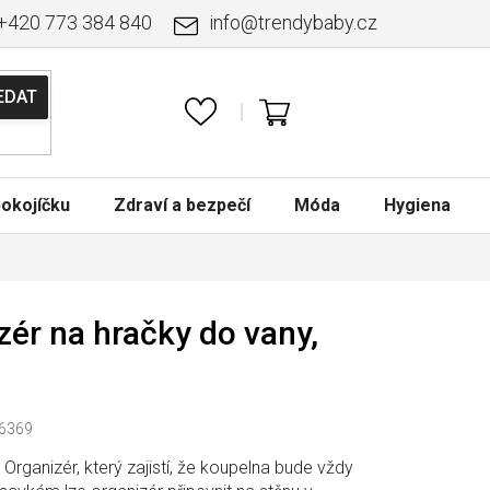
+420 773 384 840
info
@
trendybaby.cz
NÁKUPNÍ
KOŠÍK
okojíčku
Zdraví a bezpečí
Móda
Hygiena
ér na hračky do vany,
6369
Organizér, který zajistí, že koupelna bude vždy