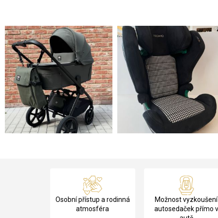
Z
á
Osobní přístup a rodinná
Možnost vyzkoušení
p
atmosféra
autosedaček přímo 
autě