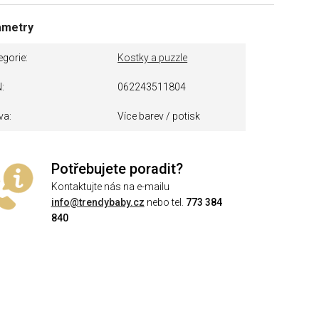
ametry
egorie
Kostky a puzzle
N
062243511804
va
Více barev / potisk
Potřebujete poradit?
Kontaktujte nás na e-mailu
info@trendybaby.cz
nebo tel.
773 384
840