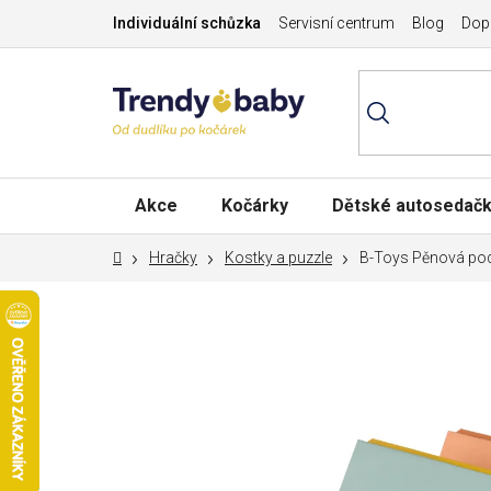
Přejít
Individuální schůzka
Servisní centrum
Blog
Dopr
na
obsah
Akce
Kočárky
Dětské autosedač
Domů
Hračky
Kostky a puzzle
B-Toys Pěnová po