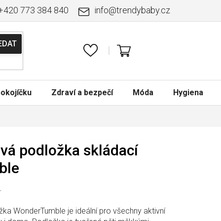
+420 773 384 840
info
@
trendybaby.cz
NÁKUPNÍ
KOŠÍK
okojíčku
Zdraví a bezpečí
Móda
Hygiena
vá podložka skládací
ble
T
žka WonderTumble je ideální pro všechny aktivní