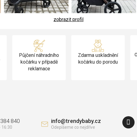
zobrazit profil
Půjčení náhradního
Zdarma uskladnění
O
v
kočárku v případě
kočárku do porodu
reklamace
 384 840
info
@
trendybaby.cz