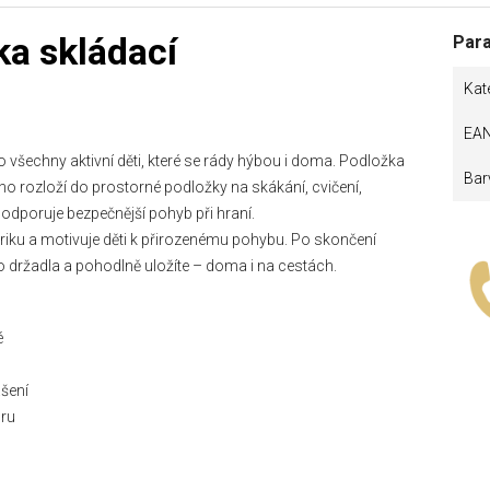
a skládací
Par
Kat
EA
všechny aktivní děti, které se rády hýbou i doma. Podložka
Bar
no rozloží do prostorné podložky na skákání, cvičení,
dporuje bezpečnější pohyb při hraní.
ku a motivuje děti k přirozenému pohybu. Po skončení
ho držadla a pohodlně uložíte – doma i na cestách.
é
šení
hru