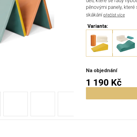
děti, které se rády hýb
pěnovými panely, které
skákání
přečíst více
Varianta:
Na objednání
1 190 Kč
Měrná cena: