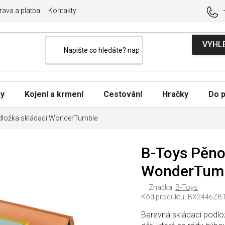
ava a platba
Kontakty
ky
Kojení a krmení
Cestování
Hračky
Do p
dložka skládací WonderTumble
B-Toys Pěno
WonderTum
Značka:
B-Toys
Kód produktu:
BX2446ZB
Barevná skládací podlo