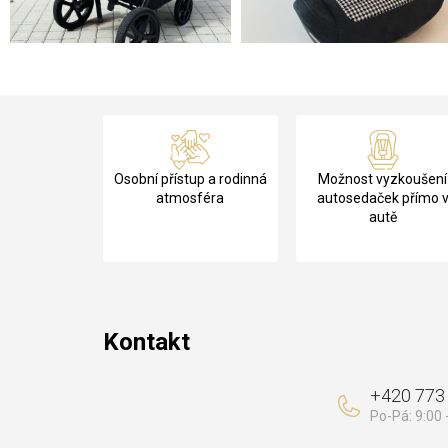
Z
á
Osobní přístup a rodinná
Možnost vyzkoušení
p
atmosféra
autosedaček přímo 
autě
a
t
í
Kontakt
+420 773