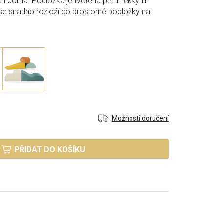
ou i doma. Podložka je tvořená pěti měkkými
 se snadno rozloží do prostorné podložky na
Možnosti doručení
PŘIDAT DO KOŠÍKU