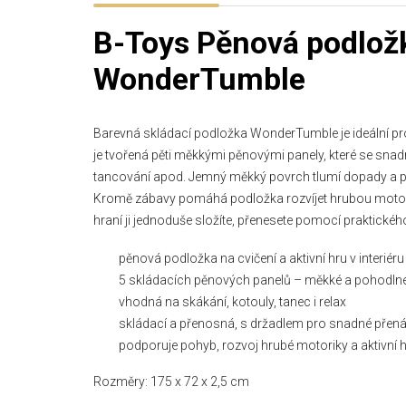
B-Toys Pěnová podložk
WonderTumble
Barevná skládací podložka WonderTumble je ideální pro 
je tvořená pěti měkkými pěnovými panely, které se snad
tancování apod. Jemný měkký povrch tlumí dopady a po
Kromě zábavy pomáhá podložka rozvíjet hrubou motori
hraní ji jednoduše složíte, přenesete pomocí praktické
pěnová podložka na cvičení a aktivní hru v interiéru
5 skládacích pěnových panelů – měkké a pohodln
vhodná na skákání, kotouly, tanec i relax
skládací a přenosná, s držadlem pro snadné přená
podporuje pohyb, rozvoj hrubé motoriky a aktivní 
Rozměry: 175 x 72 x 2,5 cm