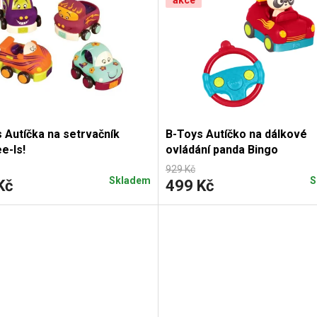
akce
 Autíčka na setrvačník
B-Toys Autíčko na dálkové
e-ls!
ovládání panda Bingo
929 Kč
Skladem
S
Kč
499 Kč