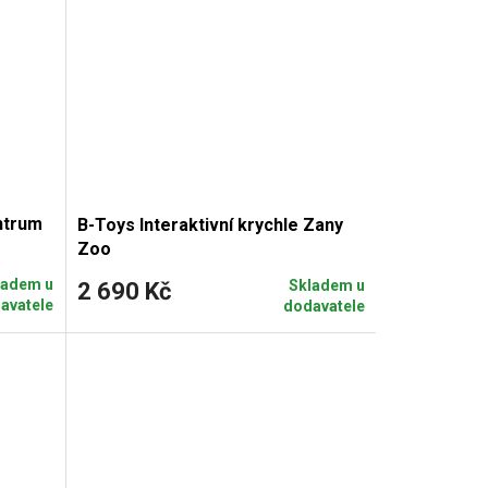
entrum
B-Toys Interaktivní krychle Zany
Zoo
ladem u
Skladem u
2 690 Kč
avatele
dodavatele