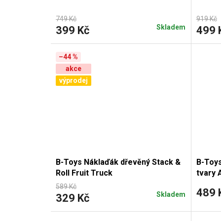
749 Kč
919 Kč
Skladem
399 Kč
499 
–44 %
akce
výprodej
B-Toys Náklaďák dřevěný Stack &
B-Toys
Roll Fruit Truck
tvary 
589 Kč
489 
Skladem
329 Kč