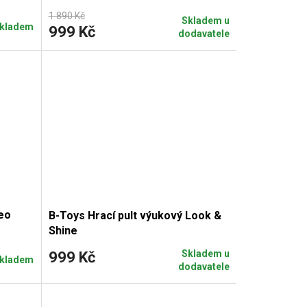
1 890 Kč
Skladem u
kladem
999 Kč
dodavatele
eo
B-Toys Hrací pult výukový Look &
Shine
Skladem u
999 Kč
kladem
dodavatele