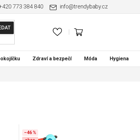
+420 773 384 840
info
@
trendybaby.cz
NÁKUPNÍ
KOŠÍK
okojíčku
Zdraví a bezpečí
Móda
Hygiena
–46 %