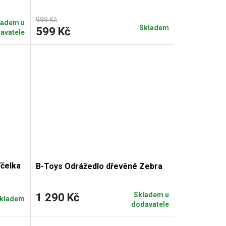
999 Kč
ladem u
Skladem
599 Kč
avatele
čelka
B-Toys Odrážedlo dřevěné Zebra
Skladem u
1 290 Kč
kladem
dodavatele