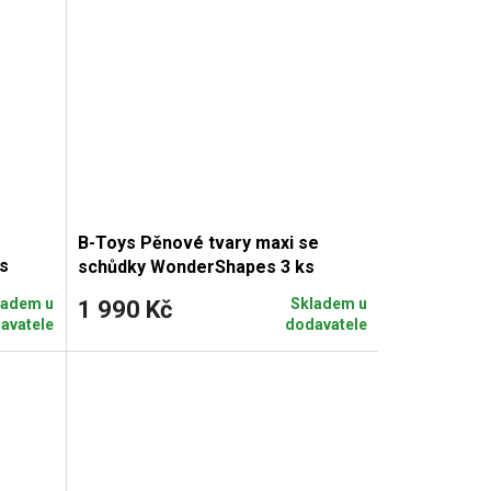
B-Toys Pěnové tvary maxi se
s
schůdky WonderShapes 3 ks
ladem u
Skladem u
1 990 Kč
avatele
dodavatele