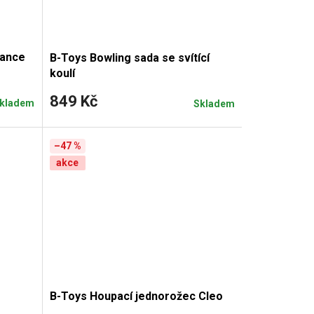
lance
B-Toys Bowling sada se svítící
koulí
849 Kč
kladem
Skladem
–47 %
akce
B-Toys Houpací jednorožec Cleo