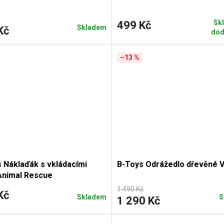
Sk
499 Kč
Skladem
Kč
dod
–13 %
 Náklaďák s vkládacími
B-Toys Odrážedlo dřevěné V
Animal Rescue
1 490 Kč
Kč
Skladem
S
1 290 Kč