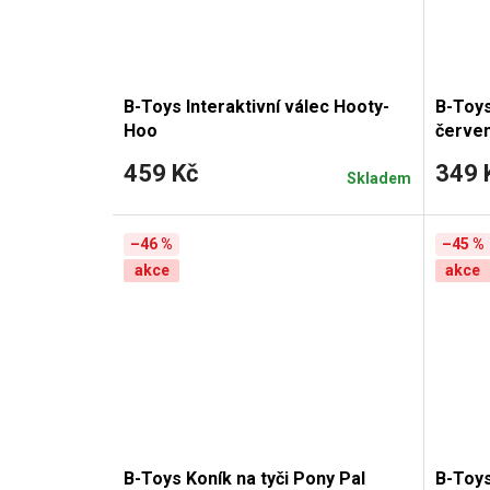
B-Toys Interaktivní válec Hooty-
B-Toys
Hoo
červe
459 Kč
349 
Skladem
–46 %
–45 %
akce
akce
B-Toys Koník na tyči Pony Pal
B-Toys