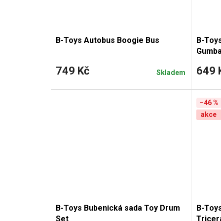
B-Toys Autobus Boogie Bus
B-Toys
Gumba
749 Kč
649 
Skladem
–46 %
akce
B-Toys Bubenická sada Toy Drum
B-Toys
Set
Tricer