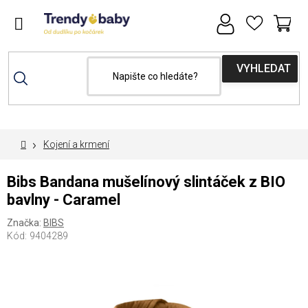
Přejít
na
obsah
NÁ
MAXI-COSI týden se slevou 15% s kódem
KOŠ
"maxicosi15"
Domů
Kojení a krmení
Bibs Bandana mušelínový slintáček z BIO
bavlny - Caramel
Značka:
BIBS
Kód:
9404289