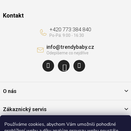
Kontakt
+420 773 384 840
info
@
trendybaby.cz
O nás
Zákaznický servis
Používáme cookies, abychom Vám umožnili pohodlné
Oblíbené kategorie
prohlížení webu a díky analýze provozu webu neustále