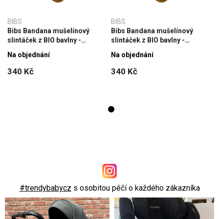
BIBS
BIBS
Bibs Bandana mušelínový
Bibs Bandana mušelínový
slintáček z BIO bavlny -
slintáček z BIO bavlny -
Caramel
Caramel
Na objednání
Na objednání
340 Kč
340 Kč
#trendybabycz
s osobitou péčí o každého zákazníka