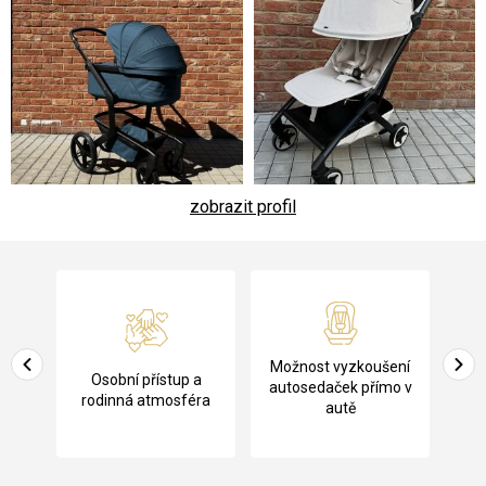
zobrazit profil
Z
á
p
a
Pů
Možnost vyzkoušení
cení
Osobní přístup a
t
ko
autosedaček přímo v
rodinná atmosféra
autě
í