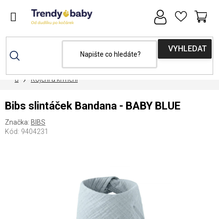
Přejít
na
obsah
NÁ
KOŠ
Domů
Kojení a krmení
Bibs slintáček Bandana - BABY BLUE
Značka:
BIBS
Kód:
9404231