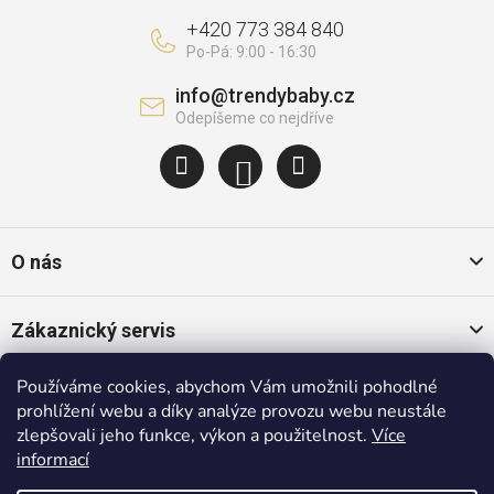
+420 773 384 840
info
@
trendybaby.cz
O nás
Zákaznický servis
Používáme cookies, abychom Vám umožnili pohodlné
Oblíbené kategorie
prohlížení webu a díky analýze provozu webu neustále
zlepšovali jeho funkce, výkon a použitelnost.
Více
informací
Populární značky