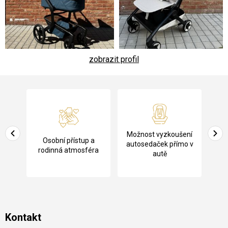
zobrazit profil
Z
á
p
a
Pů
Možnost vyzkoušení
cení
Osobní přístup a
t
ko
autosedaček přímo v
rodinná atmosféra
autě
í
Kontakt