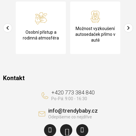
á
p
a
Pů
Možnost vyzkoušení
cení
Osobní přístup a
t
ko
autosedaček přímo v
rodinná atmosféra
autě
í
Kontakt
+420 773 384 840
info
@
trendybaby.cz