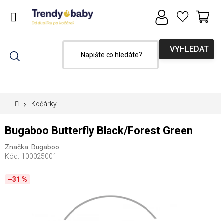
Přejít
na
obsah
NÁ
MAXI-COSI týden se slevou 15% s kódem
KOŠ
"maxicosi15"
Domů
Kočárky
Bugaboo Butterfly Black/Forest Green
Značka:
Bugaboo
Kód:
100025001
–31 %