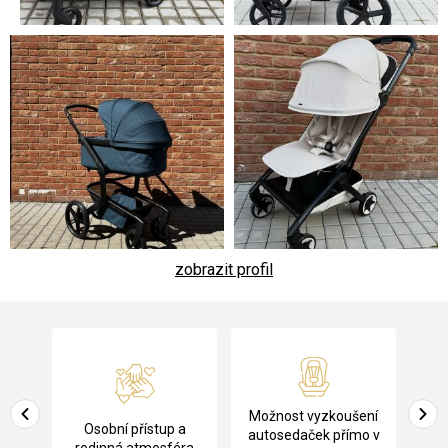
zobrazit profil
Z
á
p
a
Pů
Možnost vyzkoušení
cení
Osobní přístup a
t
ko
autosedaček přímo v