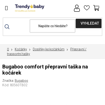
Přejít
na
obsah
NÁ
MAXI-COSI týden se slevou 15% s kódem
KOŠ
"maxicosi15"
Domů
Kočárky
Doplňky ke kočárkům
Přepravní /
trasportní tašky
Bugaboo comfort přepravní taška na
kočárek
Značka:
Bugaboo
Kód:
80560TB02