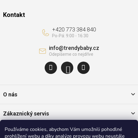
Kontakt
+420 773 384 840
info
@
trendybaby.cz
O nás
Zákaznický servis
Používáme cookies, abychom Vám umožnili pohodlné
Oblíbené kategorie
prohlížení webu a díky analýze provozu webu neustále