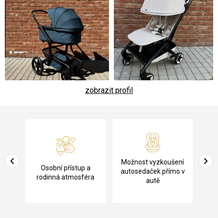
zobrazit profil
Z
á
p
a
Pů
Možnost vyzkoušení
cení
Osobní přístup a
t
ko
autosedaček přímo v
rodinná atmosféra
autě
í