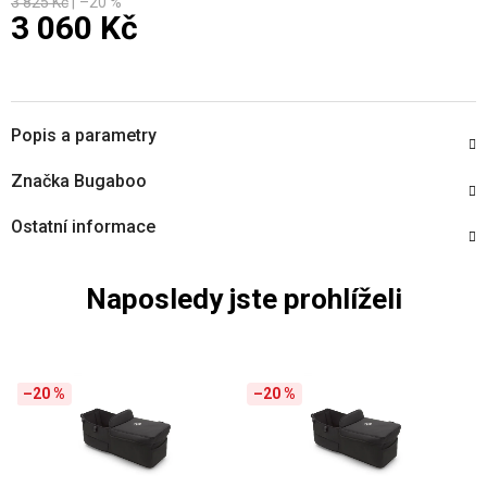
3 825 Kč
–20 %
3 060 Kč
Měrná cena:
Popis a parametry
Značka
Bugaboo
Ostatní informace
Naposledy jste prohlíželi
–20 %
–20 %