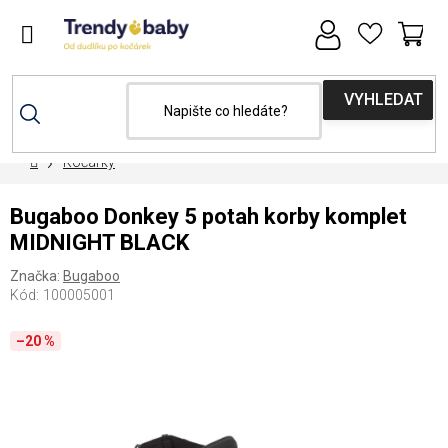
Přejít
na
obsah
NÁ
KOŠ
Domů
Kočárky
Bugaboo Donkey 5 potah korby komplet
MIDNIGHT BLACK
Značka:
Bugaboo
Kód:
100005001
–20 %